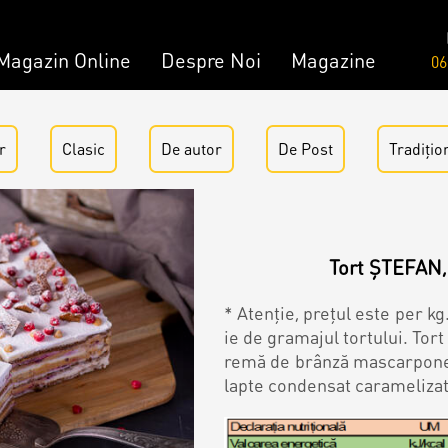
Magazin Online
Despre Noi
Magazine
06
Comandă
Amami - Zero Zahǎr
r
Clasic
De аutor
De Post
Tradițio
mandă
Torturi
Tort ȘTEFAN, 
Prăjituri
* Atenție, prețul este per kg
ie de gramajul tortului. Tort
Bomboane
remă de brânză mascarpone 
lapte condensat caramelizat