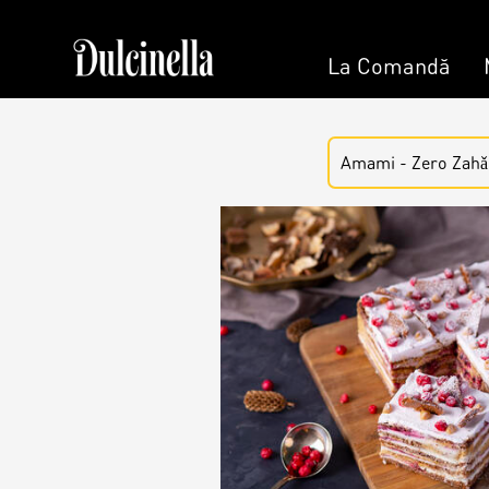
La Comandă
Patisserie & Cofetărie
La 
Amami - Zero Zahǎ
Torturi
Tort la Co
Prajituri
Bento cake
Ciocolată
Colaci
Desert
Umpluturi