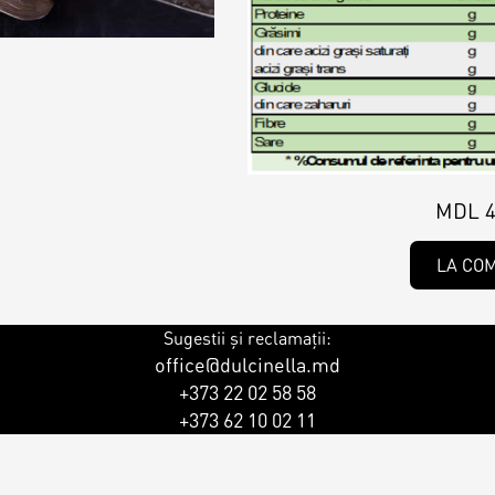
ersonalizat
ersonalizat
MDL 4
LA CO
rsonalizat
Sugestii și reclamații:
rsonalizați
office@dulcinella.md
+373 22 02 58 58
+373 62 10 02 11