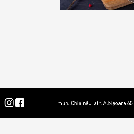
Macarons
Candy Bar
Croissants & muffins
Macarons p
Biscuiţi
CakePops p
Plăcinte
Cupcake pe
Biscuiți pe
mun. Chișinău, str. Albișoara 68