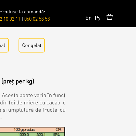
Produse la comandă:
En
Ру
2 10 02 11
|
060 02 58 58
Accesorii/Party
nal
Congelat
Toppere
(preț per kg)
Lumânări
. Acesta poate varia în funcț
 din foi de miere cu cacao, c
și umplutură de fructe, cu
.