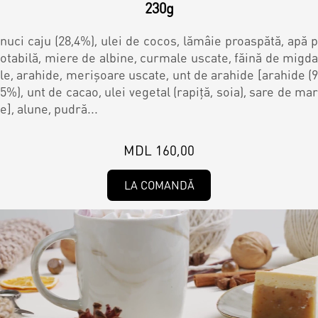
230g
nuci caju (28,4%), ulei de cocos, lămâie proaspătă, apă p
otabilă, miere de albine, curmale uscate, făină de migda
le, arahide, merișoare uscate, unt de arahide [arahide (9
5%), unt de cacao, ulei vegetal (rapiță, soia), sare de mar
e], alune, pudră...
MDL 160,00
LA COMANDĂ