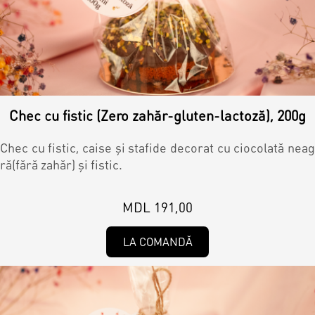
Biscuiți personalizați
Plăcinte
Amami - Zero Zahǎr
Chec cu fistic (Zero zahăr-gluten-lactoză), 200g
Torturi
Chec cu fistic, caise și stafide decorat cu ciocolată neag
ră(fără zahăr) și fistic.
Prăjituri
MDL 191,00
Bomboane
LA COMANDĂ
Accesorii/Party