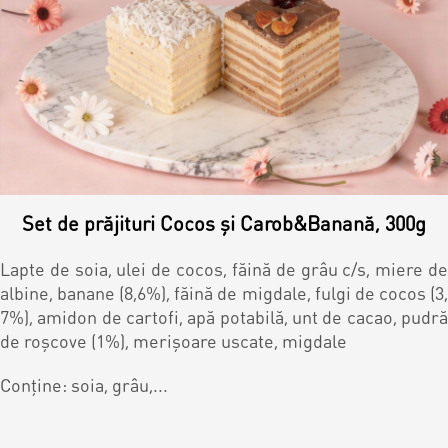
Set de prăjituri Cocos și Carob&Banană, 300g
Lapte de soia, ulei de cocos, făină de grâu c/s, miere de
albine, banane (8,6%), făină de migdale, fulgi de cocos (3,
7%), amidon de cartofi, apă potabilă, unt de cacao, pudră
de roşcove (1%), merișoare uscate, migdale
Conține: soia, grâu,...