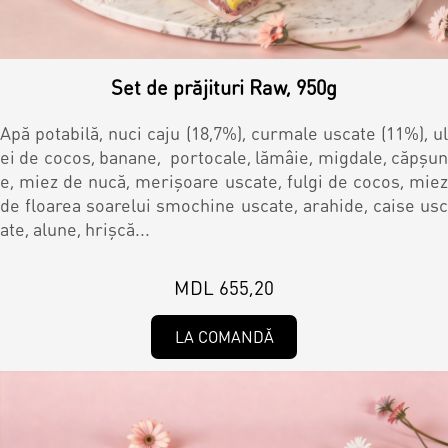
Set de prăjituri Raw, 950g
Apă potabilă, nuci caju (18,7%), curmale uscate (11%), ul
ei de cocos, banane, portocale, lămâie, migdale, căpșun
e, miez de nucă, merişoare uscate, fulgi de cocos, miez
de floarea soarelui smochine uscate, arahide, caise usc
ate, alune, hrișcă...
MDL 655,20
LA COMANDĂ