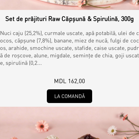
Set de prăjituri Raw Căpșună & Spirulină, 300g
Nuci caju (25,2%), curmale uscate, apă potabilă, ulei de c
ocos, căpșune (7,8%), banane, miez de nucă, fulgi de coc
os, arahide, smochine uscate, stafide, caise uscate, pudr
ă de roşcove, alune, migdale, semințe de chia, goji uscat
e, spirulină (0,2...
MDL 162,00
LA COMANDĂ