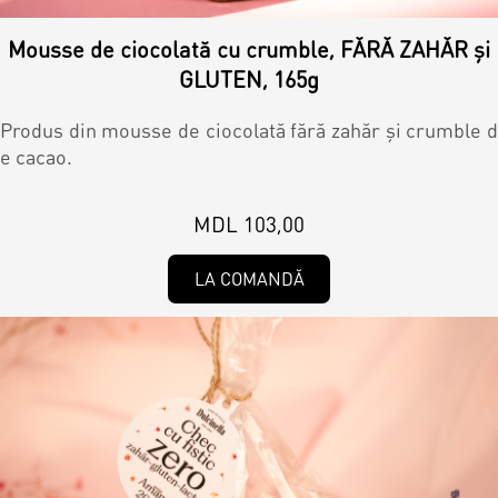
Magazine
Mousse de ciocolată cu crumble, FĂRĂ ZAHĂR și
Colaci
Prajituri
GLUTEN, 165g
Produs din mousse de ciocolată fără zahăr și crumble d
Umpluturi
Ciocolată
e cacao.
Candy Bar
MDL 103,00
Desert
LA COMANDĂ
Macarons personalizat
Macarons
CakePops personalizat
Croissants & muffins
Cupcake personalizat
Biscuiţi