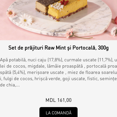
Set de prăjituri Raw Mint și Portocală, 300g
Apă potabilă, nuci caju (17,8%), curmale uscate (11,7%), u
lei de cocos, migdale, lămâie proaspătă , portocală proa
spătă (5,4%), merişoare uscate , miez de floarea soarelu
i, fulgi de cocos, hrișcă verde, goji uscate, fistic, semințe
de chia,...
MDL 161,00
LA COMANDĂ