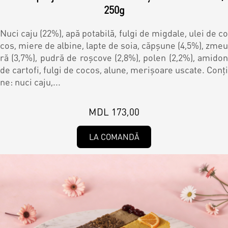
250g
Nuci caju (22%), apă potabilă, fulgi de migdale, ulei de co
cos, miere de albine, lapte de soia, căpșune (4,5%), zmeu
ră (3,7%), pudră de roșcove (2,8%), polen (2,2%), amidon
de cartofi, fulgi de cocos, alune, merişoare uscate. Conți
ne: nuci caju,...
MDL 173,00
LA COMANDĂ