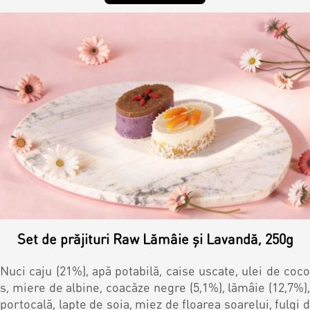
Set de prăjituri Raw Lămâie și Lavandă, 250g
Nuci caju (21%), apă potabilă, caise uscate, ulei de coco
s, miere de albine, coacăze negre (5,1%), lămâie (12,7%),
portocală, lapte de soia, miez de floarea soarelui, fulgi d