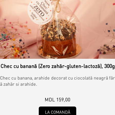
Toppere
Lumânări
Chec cu banană (Zero zahăr-gluten-lactoză), 300g
Chec cu banana, arahide decorat cu ciocolată neagră făr
ă zahăr si arahide.
MDL 159,00
LA COMANDĂ