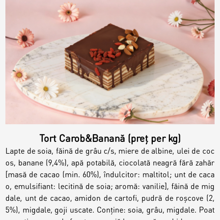
Biscuiți personalizați
Plăcinte
Amami - Zero Zahǎr
Torturi
Prăjituri
Tort Carob&Banană (preț per kg)
Lapte de soia, făină de grâu c/s, miere de albine, ulei de coc
Bomboane
os, banane (9,4%), apă potabilă, ciocolată neagră fără zahăr
[masă de cacao (min. 60%), îndulcitor: maltitol; unt de caca
o, emulsifiant: lecitină de soia; aromă: vanilie], făină de mig
Accesorii/Party
dale, unt de cacao, amidon de cartofi, pudră de roşcove (2,
5%), migdale, goji uscate. Conține: soia, grâu, migdale. Poat