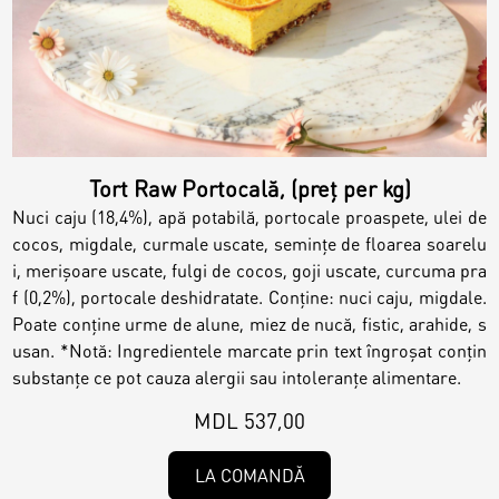
Tort Raw Portocală, (preț per kg)
Nuci caju (18,4%), apă potabilă, portocale proaspete, ulei de
cocos, migdale, curmale uscate, semințe de floarea soarelu
i, merişoare uscate, fulgi de cocos, goji uscate, curcuma pra
f (0,2%), portocale deshidratate. Conține: nuci caju, migdale.
Poate conține urme de alune, miez de nucă, fistic, arahide, s
usan. *Notă: Ingredientele marcate prin text îngroșat conțin
substanțe ce pot cauza alergii sau intoleranțe alimentare.
MDL 537,00
LA COMANDĂ