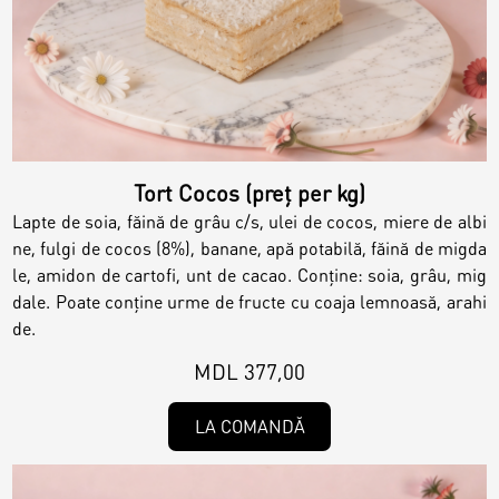
Magazine
Colaci
Prajituri
Umpluturi
Ciocolată
Tort Cocos (preț per kg)
Candy Bar
Lapte de soia, făină de grâu c/s, ulei de cocos, miere de albi
Desert
ne, fulgi de cocos (8%), banane, apă potabilă, făină de migda
le, amidon de cartofi, unt de cacao. Conține: soia, grâu, mig
Macarons personalizat
dale. Poate conține urme de fructe cu coaja lemnoasă, arahi
Macarons
de.
MDL 377,00
CakePops personalizat
Croissants & muffins
LA COMANDĂ
Cupcake personalizat
Biscuiţi