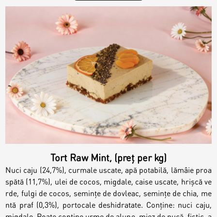
Tort Raw Mint, (preț per kg)
Nuci caju (24,7%), curmale uscate, apă potabilă, lămâie proa
spătă (11,7%), ulei de cocos, migdale, caise uscate, hrișcă ve
rde, fulgi de cocos, semințe de dovleac, semințe de chia, me
ntă praf (0,3%), portocale deshidratate. Conține: nuci caju,
migdale. Poate conține urme de alune, miez de nucă, fistic, a