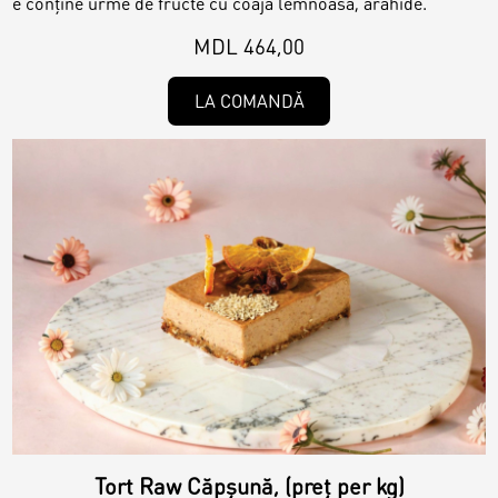
e conține urme de fructe cu coajă lemnoasă, arahide.
Toppere
MDL 464,00
Lumânări
LA COMANDĂ
Tort Raw Căpșună, (preț per kg)