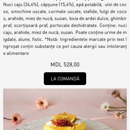
Nuci caju (24,4%), căpșune (15,4%), apă potabilă, ulei de coc
os, smochine uscate, curmale uscate, stafide, fulgi de coco
s, arahide, miez de nucă, susan, boia de ardei dulce, ghimbir
praf, scorțișoară praf, portocale deshidratate. Conține: nuci
caju, arahide, miez de nucă, susan. Poate conține urme de m
igdale, alune, fistic. *Notă: Ingredientele marcate prin text î
ngroșat conțin substanțe ce pot cauza alergii sau intoleranț
e alimentare
MDL 528,00
LA COMANDĂ