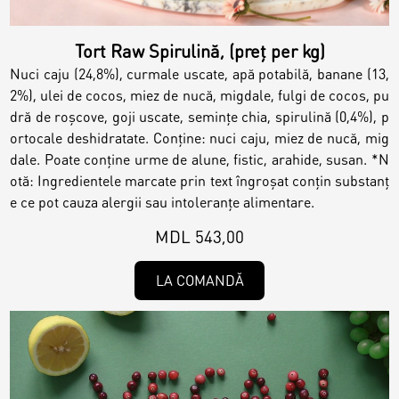
Tort Raw Spirulină, (preț per kg)
Nuci caju (24,8%), curmale uscate, apă potabilă, banane (13,
2%), ulei de cocos, miez de nucă, migdale, fulgi de cocos, pu
dră de roșcove, goji uscate, semințe chia, spirulină (0,4%), p
ortocale deshidratate. Conține: nuci caju, miez de nucă, mig
dale. Poate conține urme de alune, fistic, arahide, susan. *N
otă: Ingredientele marcate prin text îngroșat conțin substanț
e ce pot cauza alergii sau intoleranțe alimentare.
MDL 543,00
LA COMANDĂ