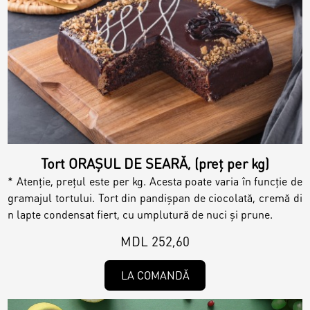
Biscuiți personalizați
Plăcinte
Amami - Zero Zahǎr
Torturi
Tort ORAȘUL DE SEARĂ, (preț per kg)
Prăjituri
* Atenție, prețul este per kg. Acesta poate varia în funcție de
gramajul tortului. Tort din pandișpan de ciocolată, cremă di
n lapte condensat fiert, cu umplutură de nuci și prune.
Bomboane
MDL 252,60
Accesorii/Party
LA COMANDĂ