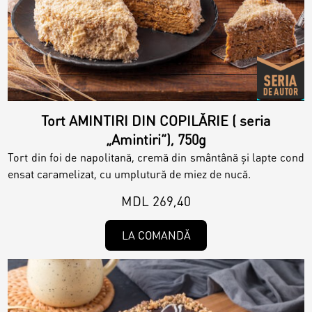
Magazine
Colaci
Prajituri
Umpluturi
Ciocolată
Tort AMINTIRI DIN COPILĂRIE ( seria
Candy Bar
„Amintiri”), 750g
Desert
Tort din foi de napolitană, cremă din smântână și lapte cond
ensat caramelizat, cu umplutură de miez de nucă.
Macarons personalizat
Macarons
MDL 269,40
CakePops personalizat
LA COMANDĂ
Croissants & muffins
Cupcake personalizat
Biscuiţi