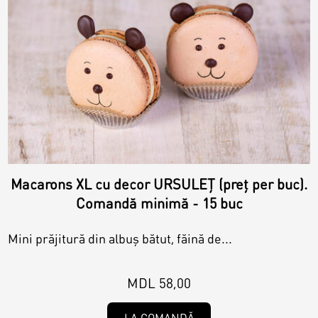
Macarons XL cu decor URSULEȚ (preț per buc).
Comandă minimă - 15 buc
Mini prăjitură din albuș bătut, făină de...
MDL 58,00
LA COMANDĂ