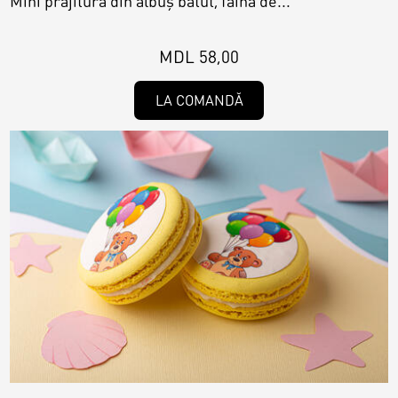
Mini prăjitură din albuș bătut, făină de...
MDL 58,00
LA COMANDĂ