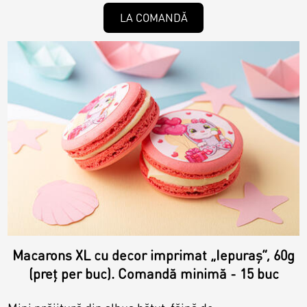
Toppere
LA COMANDĂ
Lumânări
Macarons XL cu decor imprimat „Iepuraș”, 60g
(preț per buc). Comandă minimă - 15 buc