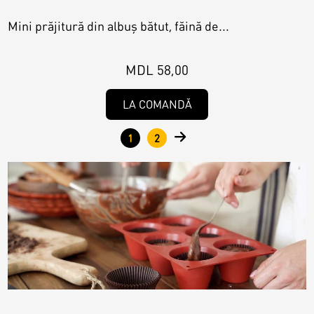
Mini prăjitură din albuș bătut, făină de...
MDL 58,00
LA COMANDĂ
1
2
Pagini