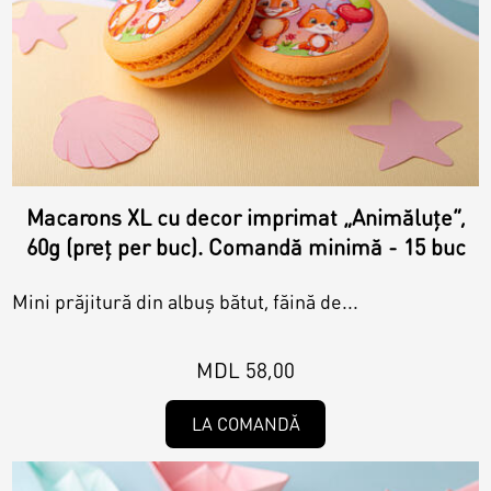
Magazine
Colaci
Prajituri
Umpluturi
Ciocolată
Candy Bar
Macarons XL cu decor imprimat „Animăluțe”,
Desert
60g (preț per buc). Comandă minimă - 15 buc
Macarons personalizat
Mini prăjitură din albuș bătut, făină de...
Macarons
MDL 58,00
CakePops personalizat
Croissants & muffins
LA COMANDĂ
Cupcake personalizat
Biscuiţi