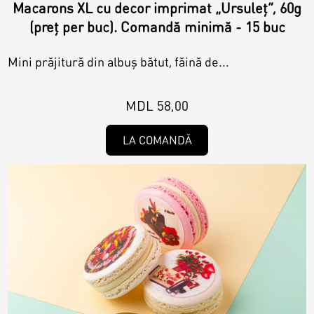
Macarons XL cu decor imprimat „Ursuleț”, 60g
(preț per buc). Comandă minimă - 15 buc
Mini prăjitură din albuș bătut, făină de...
MDL 58,00
LA COMANDĂ