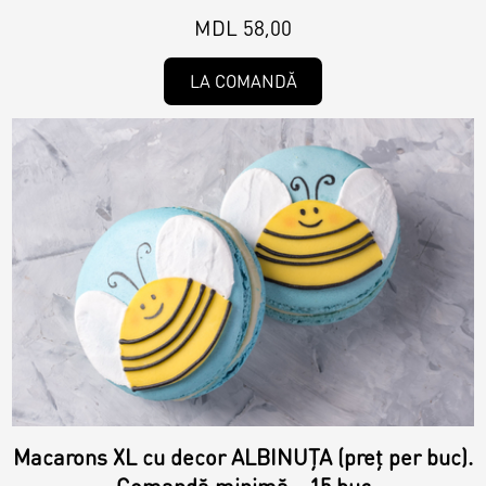
MDL 58,00
LA COMANDĂ
Macarons XL cu decor ALBINUȚA (preț per buc).
Comandă minimă - 15 buc