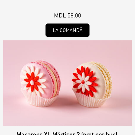
MDL 58,00
LA COMANDĂ
Macarons XL Mărțișor 2 (preț per buc).