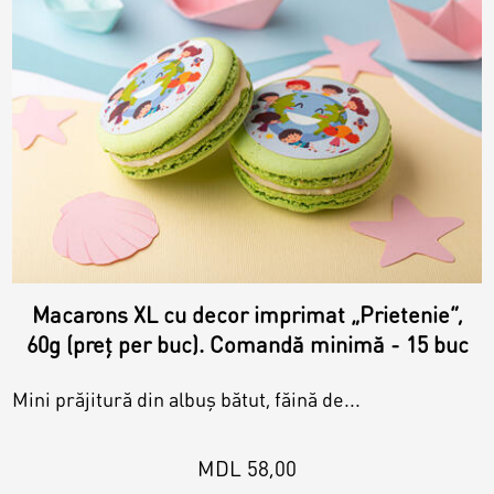
Biscuiți personalizați
Plăcinte
Amami - Zero Zahǎr
Torturi
Prăjituri
Macarons XL cu decor imprimat „Prietenie”,
60g (preț per buc). Comandă minimă - 15 buc
Bomboane
Mini prăjitură din albuș bătut, făină de...
Accesorii/Party
MDL 58,00