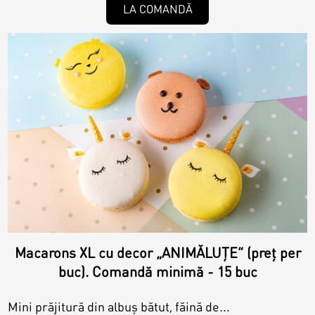
LA COMANDĂ
Macarons XL cu decor „ANIMĂLUȚE” (preț per
buc). Comandă minimă - 15 buc
Mini prăjitură din albuș bătut, făină de...