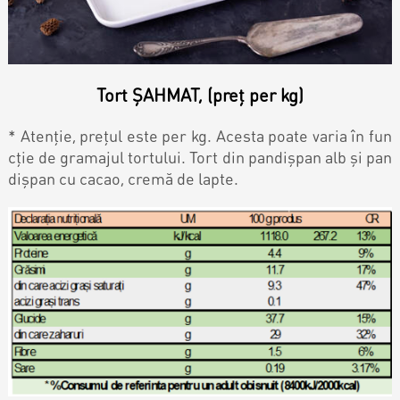
Magazine
Colaci
Prajituri
Tort ȘAHMAT, (preț per kg)
Umpluturi
Ciocolată
* Atenție, prețul este per kg. Acesta poate varia în fun
cție de gramajul tortului. Tort din pandișpan alb și pan
Candy Bar
dișpan cu cacao, cremă de lapte.
Desert
Macarons personalizat
Macarons
CakePops personalizat
Croissants & muffins
Cupcake personalizat
Biscuiţi