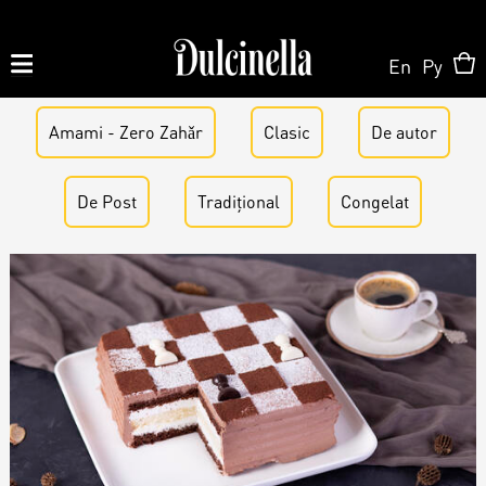
En
Ру
Amami - Zero Zahǎr
Produse la comandă:
Clasic
De аutor
062 10 02 11
|
060 02 58 58
De Post
Tradițional
Congelat
La Comandă
La Comandă
Magazin Online
Tort la Comandă
Patisserie & Cofetărie
Despre Noi
Bento cake
Torturi