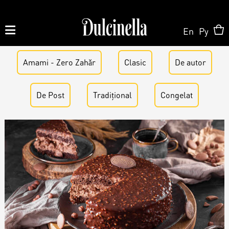
En
Ру
Amami - Zero Zahǎr
Produse la comandă:
Clasic
De аutor
062 10 02 11
|
060 02 58 58
De Post
Tradițional
Congelat
La Comandă
La Comandă
Magazin Online
Tort la Comandă
Patisserie & Cofetărie
Despre Noi
Bento cake
Torturi