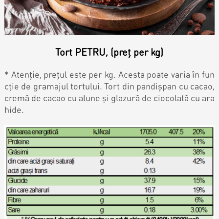
Magazine
Colaci
Prajituri
Tort PETRU, (preț per kg)
Umpluturi
Ciocolată
* Atenție, prețul este per kg. Acesta poate varia în fun
cție de gramajul tortului. Tort din pandișpan cu cacao,
Candy Bar
cremă de cacao cu alune și glazură de ciocolată cu ara
Desert
hide.
Macarons personalizat
Macarons
CakePops personalizat
Croissants & muffins
Cupcake personalizat
Biscuiţi