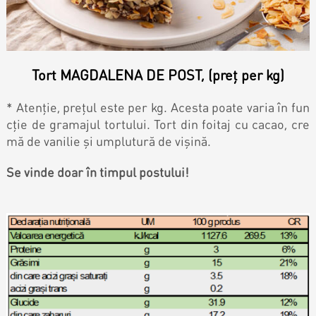
Magazine
Colaci
Prajituri
Tort MAGDALENA DE POST, (preț per kg)
Umpluturi
Ciocolată
* Atenție, prețul este per kg. Acesta poate varia în fun
cție de gramajul tortului. Tort din foitaj cu cacao, cre
Candy Bar
mă de vanilie și umplutură de vișină.
Desert
Se vinde doar în timpul postului!
Macarons personalizat
Macarons
CakePops personalizat
Croissants & muffins
Cupcake personalizat
Biscuiţi