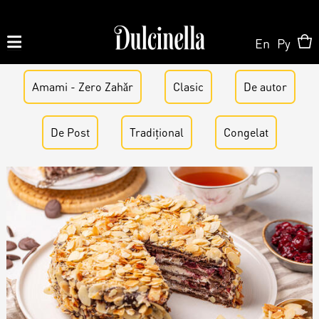
En
Ру
Amami - Zero Zahǎr
Produse la comandă:
Clasic
De аutor
062 10 02 11
|
060 02 58 58
De Post
Tradițional
Congelat
La Comandă
La Comandă
Magazin Online
Tort la Comandă
Patisserie & Cofetărie
Despre Noi
Bento cake
Torturi