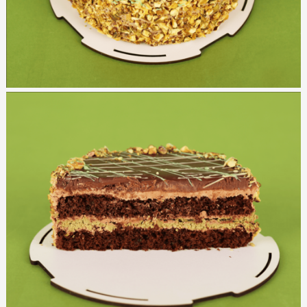
Magazine
Colaci
Prajituri
Umpluturi
Ciocolată
Candy Bar
Desert
Macarons personalizat
Macarons
CakePops personalizat
Croissants & muffins
Cupcake personalizat
Biscuiţi