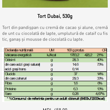
Biscuiți personalizați
Plăcinte
Tort Dubai, 530g
Amami - Zero Zahǎr
Tort din pandişpan cu cremă de cacao şi alune, cremă
de unt cu ciocolată de lapte, umplutură de cataif cu fis
tic, ganaş şi mousse de ciocolată cu lapte.
Torturi
Prăjituri
Bomboane
Accesorii/Party
MDL 458,00