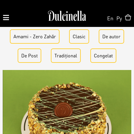
En
Ру
Amami - Zero Zahǎr
Produse la comandă:
Clasic
De аutor
062 10 02 11
|
060 02 58 58
De Post
Tradițional
Congelat
La Comandă
La Comandă
Magazin Online
Tort la Comandă
Patisserie & Cofetărie
Despre Noi
Bento cake
Torturi