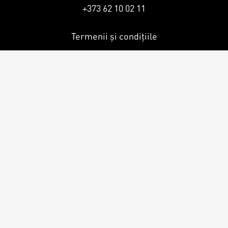
Magazine
+373 62 10 02 11
Colaci
Prajituri
Termenii și condițiile
Umpluturi
Ciocolată
Candy Bar
Desert
Macarons personalizat
Macarons
CakePops personalizat
Croissants & muffins
Cupcake personalizat
Biscuiţi