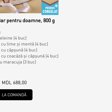
ar pentru doamne, 800 g
:
eleine (4 buc)
ă cu lime și mentă (4 buc)
ă cu căpșună (4 buc)
ă cu coacăză și căpșună (4 buc)
u maracuja (3 buc)
MDL 688,00
LA COMANDĂ