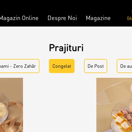
Magazin Online
Despre Noi
Magazine
06
Comandă
Amami - Zero Zahǎr
Prajituri
mandă
Torturi
ami - Zero Zahǎr
Congelat
De Post
De au
Prăjituri
Bomboane