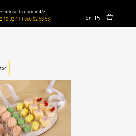
Produse la comandă:
En
Ру
2 10 02 11
|
060 02 58 58
Accesorii/Party
Toppere
tor
Lumânări