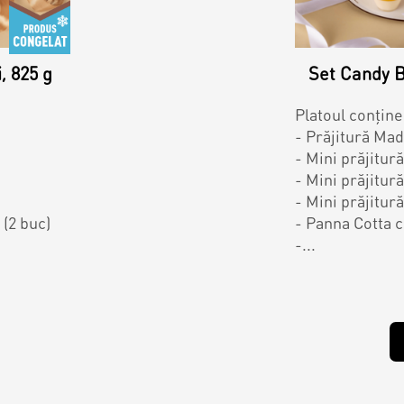
, 825 g
Set Candy B
ersonalizat
Platoul conține
- Prăjitură Mad
- Mini prăjitur
ersonalizat
- Mini prăjitur
- Mini prăjitur
(2 buc)
- Panna Cotta c
rsonalizat
-...
rsonalizați