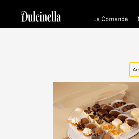
La Comandă
La 
Patisserie & Cofetărie
Tort la Co
Torturi
Am
Bento cake
Prajituri
Colaci
Ciocolată
Umpluturi
Desert