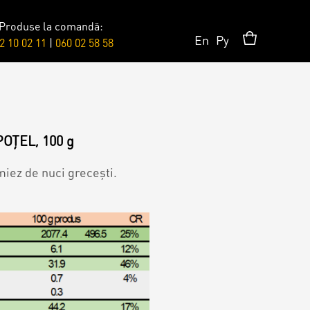
Produse la comandă:
En
Ру
2 10 02 11
|
060 02 58 58
Accesorii/Party
Toppere
POȚEL, 100 g
miez de nuci grecești.
Lumânări