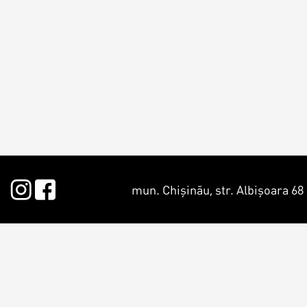
Macarons
Candy Bar
Croissants & muffins
Macarons p
Biscuiţi
CakePops p
Plăcinte
Cupcake pe
mun. Chișinău, str. Albișoara 68
Biscuiți pe