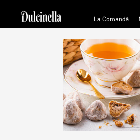
La Comandă
Patisserie & Cofetărie
La 
Torturi
Tort la Co
Prajituri
Bento cake
Ciocolată
Colaci
Desert
Umpluturi