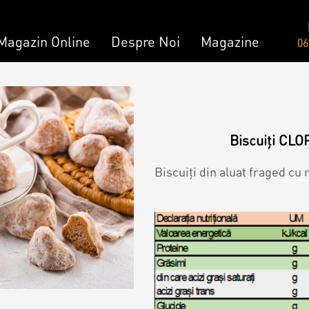
Magazin Online
Despre Noi
Magazine
06
Comandă
Amami - Zero Zahǎr
mandă
Torturi
Biscuiți CLO
Biscuiți din aluat fraged cu 
Prăjituri
Bomboane