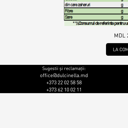
ersonalizat
MDL 
LA CO
ersonalizat
Sugestii și reclamații:
rsonalizat
office@dulcinella.md
+373 22 02 58 58
+373 62 10 02 11
rsonalizați