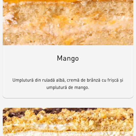
Biscuiți personalizați
Plăcinte
Amami - Zero Zahǎr
Torturi
Mango
Prăjituri
Umplutură din ruladă albă, cremă de brânză cu frişcă şi
umplutură de mango.
Bomboane
Accesorii/Party