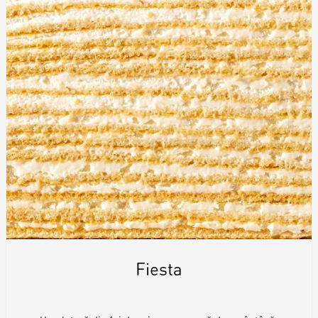
Toppere
Lumânări
Fiesta