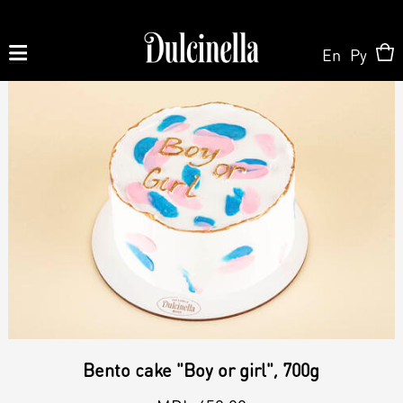
En
Ру
Produse la comandă:
062 10 02 11
|
060 02 58 58
La Comandă
La Comandă
Magazin Online
Tort la Comandă
Patisserie & Cofetărie
Despre Noi
Bento cake "Boy or girl", 700g
Bento cake
Torturi