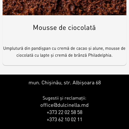
Mousse de ciocolată
Umplutură din pandișpan cu cremă de cacao și alune, mousse de
ciocolată cu lapte și cremă de brânză Philadelphia.
mun. Chișinău, str. Albișoara 68
Sugestii și reclamații:
office@dulcinella.md
+373 22 02 58 58
+373 62 10 02 11