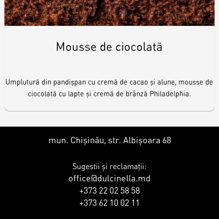
Mousse de ciocolată
Umplutură din pandișpan cu cremă de cacao și alune, mousse de
ciocolată cu lapte și cremă de brânză Philadelphia.
mun. Chișinău, str. Albișoara 68
Sugestii și reclamații:
office@dulcinella.md
+373 22 02 58 58
+373 62 10 02 11