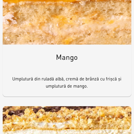
Raw & Vegan
Cakes
Surprises
Mango
Topper
Umplutură din ruladă albă, cremă de brânză cu frişcă şi
umplutură de mango.
Candles