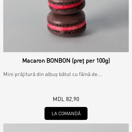
Macaron BONBON (preț per 100g)
Mini prăjitură din albuș bătut cu făină de...
MDL 82,90
LA COMANDĂ