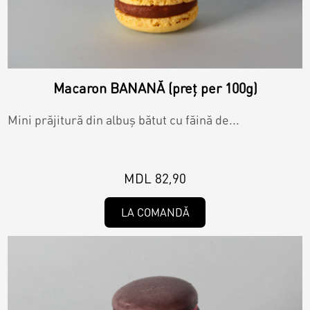
Macaron BANANĂ (preț per 100g)
Mini prăjitură din albuș bătut cu făină de...
MDL 82,90
LA COMANDĂ