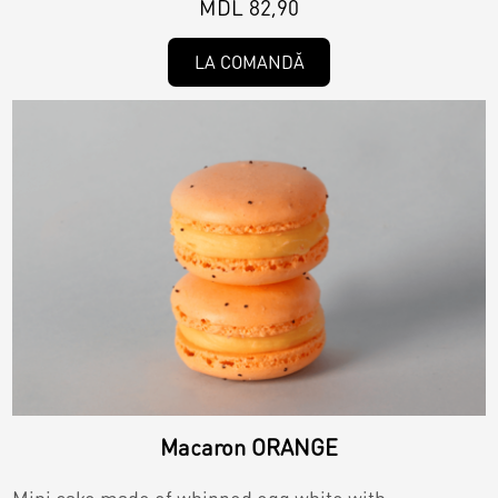
MDL 82,90
LA COMANDĂ
Macaron ORANGE
Mini cake made of whipped egg white with...