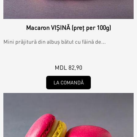
Macaron VIȘINĂ (preț per 100g)
Mini prăjitură din albuș bătut cu făină de...
MDL 82,90
LA COMANDĂ