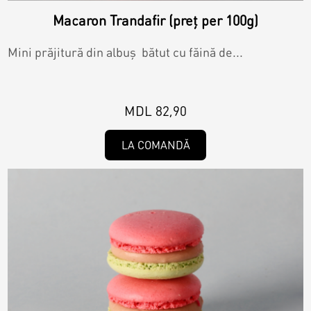
Contacts
Personalized Desserts
Macaron Trandafir (preț per 100g)
Cake (Slice)
Mini prăjitură din albuș bătut cu făină de...
Kalach
Dessert
MDL 82,90
Macaron
LA COMANDĂ
Croissants & muffins
Cookies
Placinta