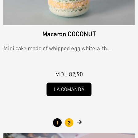
Macaron COCONUT
Mini cake made of whipped egg white with...
MDL 82,90
LA COMANDĂ
Pages
1
2