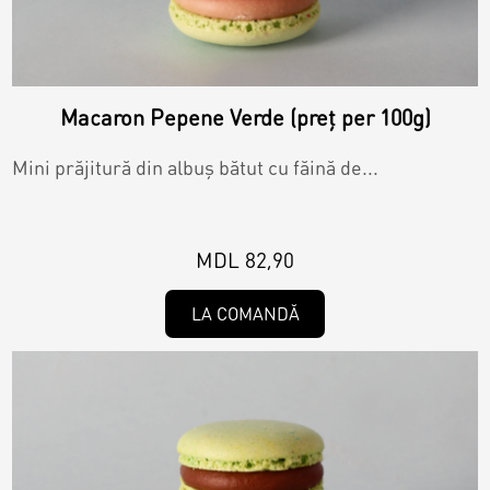
Raw & Vegan
Macaron Pepene Verde (preț per 100g)
Cakes
Mini prăjitură din albuș bătut cu făină de...
Surprises
MDL 82,90
Topper
LA COMANDĂ
Candles