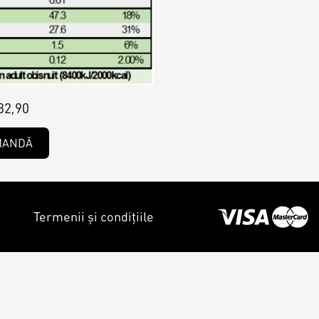
82,90
MANDĂ
Termenii și condițiile