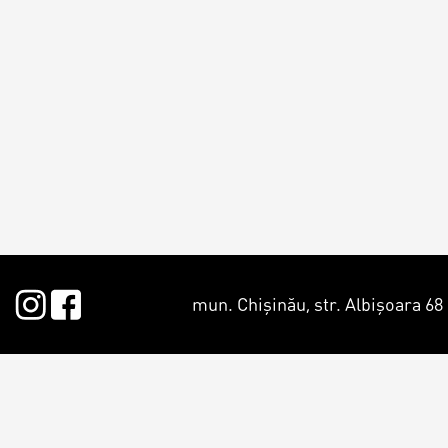
Croissants &
muffins
Cookies
Placinta
mun. Chișinău, str. Albișoara 68