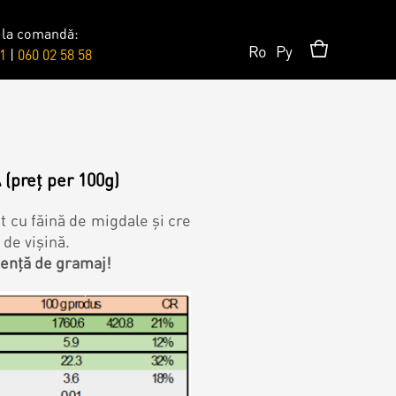
 la comandă:
Ro
Ру
1
|
060 02 58 58
Surprises
Topper
(preț per 100g)
ut cu făină de migdale și cre
 de vișină.
Candles
dență de gramaj!