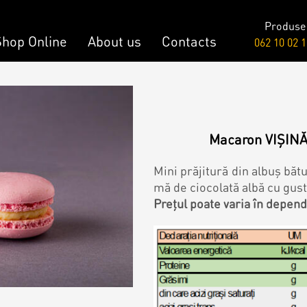
Produse
Shop Online
About us
Contacts
062 10 02 1
Raw & Vegan
onalized Cake
Cakes
Macaron VIȘINĂ 
y Bar
Mini prăjitură din albuș băt
mă de ciocolată albă cu gust
Prețul poate varia în depen
onalized Desserts
ch