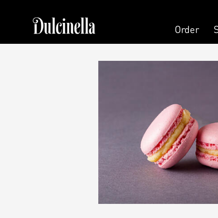
Order
Order
Pastry
Pers
Cake
Cand
Cake (Slice)
Pers
Dessert
Kala
Macaron