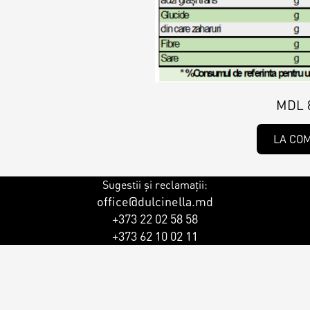
MDL 
LA CO
Sugestii și reclamații:
office@dulcinella.md
+373 22 02 58 58
+373 62 10 02 11