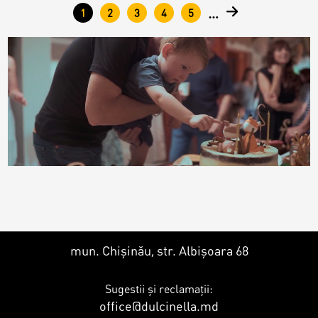
…
1
2
3
4
5
mun. Chișinău, str. Albișoara 68
Sugestii și reclamații:
office@dulcinella.md