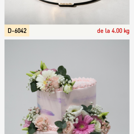
Biscuiți personalizați
Plăcinte
D-6042
de la 4.00 kg
Amami - Zero Zahǎr
Torturi
Prăjituri
Bomboane
Accesorii/Party