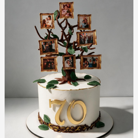
Magazine
Colaci
Prajituri
Umpluturi
Ciocolată
Candy Bar
Desert
Macarons personalizat
Macarons
CakePops personalizat
Croissants & muffins
Cupcake personalizat
Biscuiţi