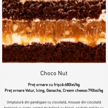
Choco Nut
Preț ornare cu frișcă:
680lei/kg
Preț ornare Velur, Icing, Ganache, Creem cheese:
790lei/kg
Umplutură din pandișpan cu ciocolată, mousse din ciocolată
belgiană cu lapte, cremă de brânză cu frișcă, arahide prăjite cu