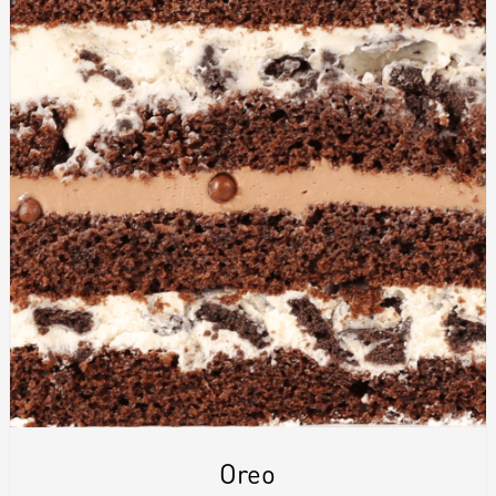
Biscuiți personalizați
Plăcinte
Amami - Zero Zahǎr
Torturi
Prăjituri
Bomboane
Accesorii/Party
Oreo