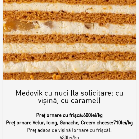
Medovik cu nuci (la solicitare: cu
vișină, cu caramel)
Preț ornare cu frișcă:
600lei/kg
Preț ornare Velur, Icing, Ganache, Creem cheese:
710lei/kg
Preț adaos de vișină (ornare cu frișcă):
630lei/kg