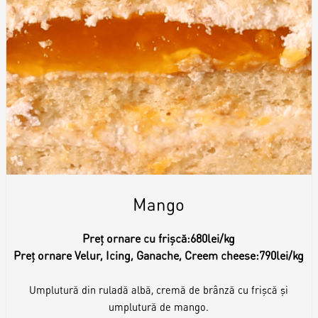
Mango
Preț ornare cu frișcă:
680lei/kg
Preț ornare Velur, Icing, Ganache, Creem cheese:
790lei/kg
Umplutură din ruladă albă, cremă de brânză cu frişcă şi
umplutură de mango.