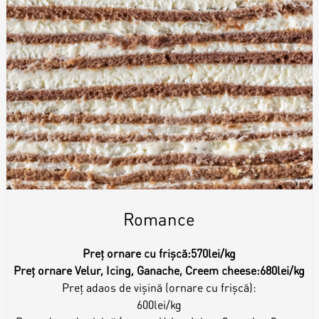
Romance
Preț ornare cu frișcă:
570lei/kg
Preț ornare Velur, Icing, Ganache, Creem cheese:
680lei/kg
Preț adaos de vișină (ornare cu frișcă):
600lei/kg