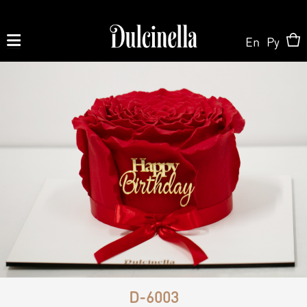
En
Ру
Produse la comandă:
062 10 02 11
|
060 02 58 58
La Comandă
La Comandă
Magazin Online
Tort la Comandă
Patisserie & Cofetărie
Despre Noi
Bento cake
D-6003
Torturi