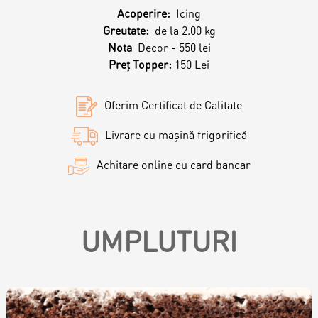
Magazine
Acoperire:
Icing
Greutate:
de la 2.00 kg
Colaci
Prajituri
Nota
Decor - 550 lei
Preț Topper:
150 Lei
Umpluturi
Ciocolată
Oferim Certificat de Calitate
Candy Bar
Livrare cu mașină frigorifică
Desert
Achitare online cu card bancar
Macarons personalizat
Macarons
UMPLUTURI
CakePops personalizat
Croissants & muffins
Cupcake personalizat
Biscuiţi