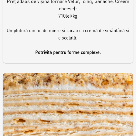
Preț adaos de vișină (ornare Velur, Icing, Ganache, Creem
cheese):
710lei/kg
Umplutură din foi de miere și cacao cu cremă de smântână și
ciocolată.
Potrivită pentru forme complexe.