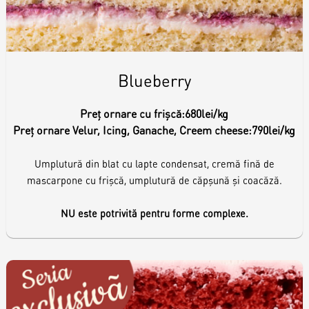
Blueberry
Preț ornare cu frișcă:
680lei/kg
Preț ornare Velur, Icing, Ganache, Creem cheese:
790lei/kg
Umplutură din blat cu lapte condensat, cremă fină de
mascarpone cu frișcă, umplutură de căpșună și coacăză.
NU este potrivită pentru forme complexe.