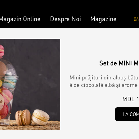
Magazin Online
Despre Noi
Magazine
06
Comandă
Amami - Zero Zahǎr
mandă
Torturi
Set de MINI M
Mini prăjituri din albuș băt
ă de ciocolată albă și arome
Prăjituri
MDL 1
Bomboane
LA CO