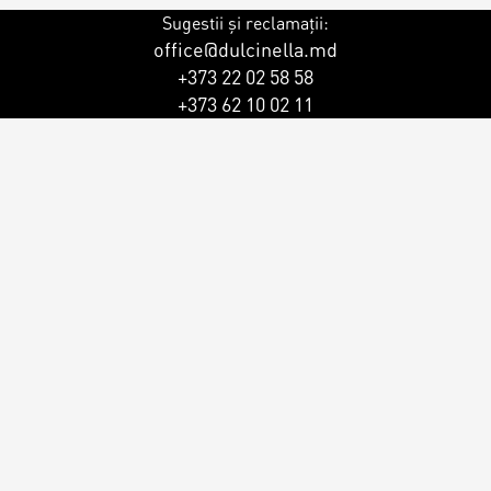
Sugestii și reclamații:
office@dulcinella.md
+373 22 02 58 58
+373 62 10 02 11
ersonalizat
ersonalizat
rsonalizat
rsonalizați