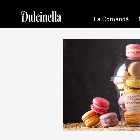
La Comandă
Patisserie & Cofetărie
La 
Torturi
Tort la Co
Prajituri
Bento cake
Ciocolată
Colaci
Desert
Umpluturi