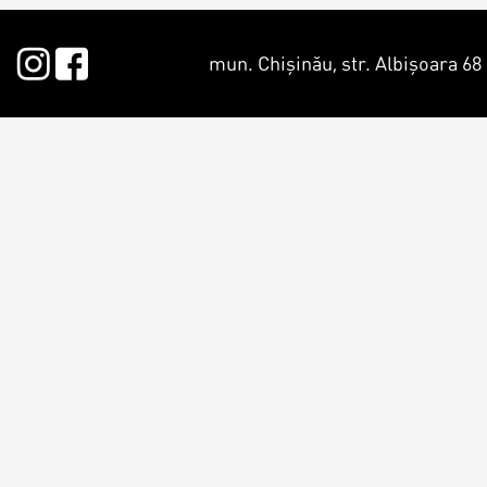
Macarons
Candy Bar
mun. Chișinău, str. Albișoara 68
Croissants & muffins
Macarons p
Biscuiţi
CakePops p
Plăcinte
Cupcake pe
Biscuiți pe