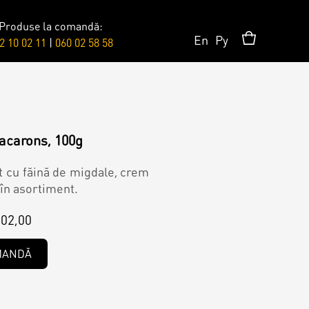
Produse la comandă:
En
Ру
2 10 02 11
|
060 02 58 58
Accesorii/Party
Toppere
acarons, 100g
ut cu făină de migdale, crem
 în asortiment.
Lumânări
02,00
MANDĂ