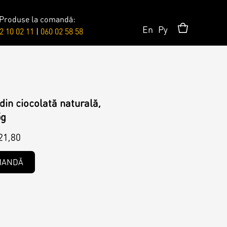
Produse la comandă:
En
Ру
2 10 02 11
|
060 02 58 58
Accesorii/Party
Toppere
din ciocolată naturală,
5g
21,80
Lumânări
MANDĂ