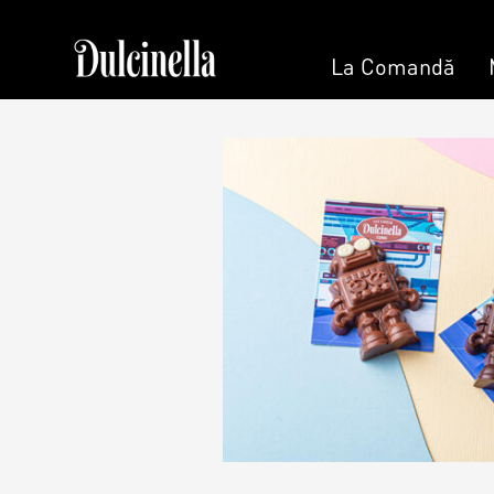
La Comandă
Patisserie & Cofetărie
La 
Torturi
Tort la Co
Prajituri
Bento cake
Ciocolată
Colaci
Desert
Umpluturi