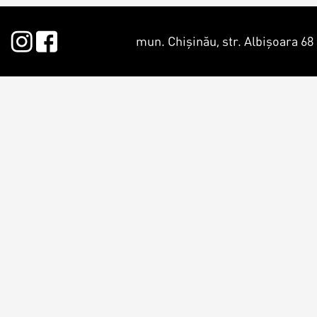
Macarons
Candy Bar
mun. Chișinău, str. Albișoara 68
Croissants & muffins
Macarons p
Biscuiţi
CakePops p
Plăcinte
Cupcake pe
Biscuiți pe