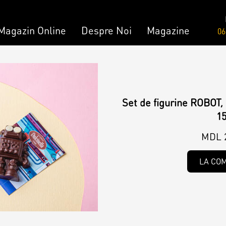
Magazin Online
Despre Noi
Magazine
06
Comandă
Amami - Zero Zahǎr
mandă
Torturi
Set de figurine ROBOT, 
1
MDL 
Prăjituri
LA CO
Bomboane