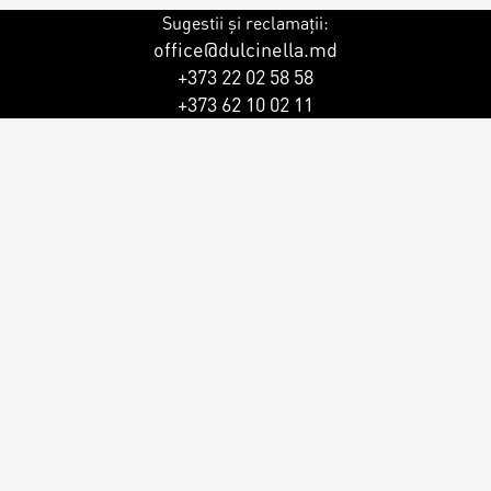
Sugestii și reclamații:
office@dulcinella.md
+373 22 02 58 58
+373 62 10 02 11
ersonalizat
ersonalizat
rsonalizat
rsonalizați