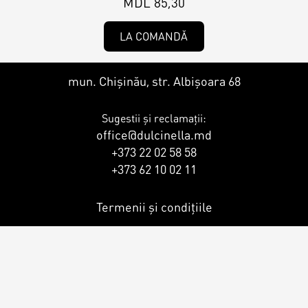
MDL 85,30
Magazine
Colaci
LA COMANDĂ
Prajituri
mun. Chișinău, str. Albișoara 68
Umpluturi
Ciocolată
Sugestii și reclamații:
Candy Bar
office@dulcinella.md
Desert
+373 22 02 58 58
+373 62 10 02 11
Macarons personalizat
Macarons
Termenii și condițiile
CakePops personalizat
Croissants & muffins
Cupcake personalizat
Biscuiţi