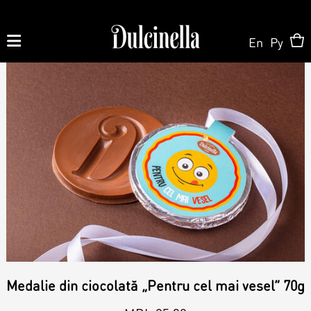
En
Ру
Produse la comandă:
062 10 02 11
|
060 02 58 58
La Comandă
La Comandă
Magazin Online
Tort la Comandă
Patisserie & Cofetărie
Despre Noi
Medalie din ciocolată „Pentru cel mai vesel” 70g
Bento cake
Torturi