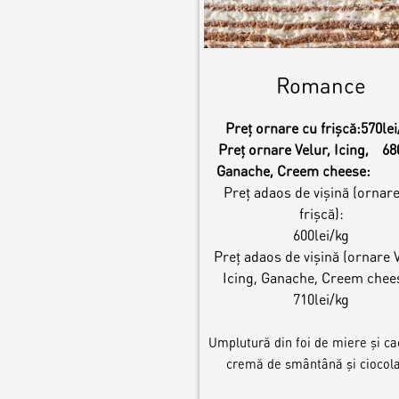
Romance
Preț ornare cu frișcă:
570lei
Preț ornare Velur, Icing,
68
Ganache, Creem cheese:
Preț adaos de vișină (ornar
frișcă):
600lei/kg
Preț adaos de vișină (ornare V
Icing, Ganache, Creem chee
710lei/kg
Umplutură din foi de miere și ca
cremă de smântână și ciocola