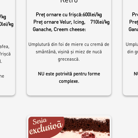
Preț ornare cu frișcă:
600lei/kg
Pr
/kg
Preț ornare Velur, Icing,
710lei/kg
Preț
0lei/kg
Ganache, Creem cheese:
Gan
Umplutură din foi de miere cu cremă de
Umplu
afea,
smântână, vișină și miez de nucă
din g
rișcă
grecească.
.
NU este potrivită pentru forme
NU
rme
complexe.