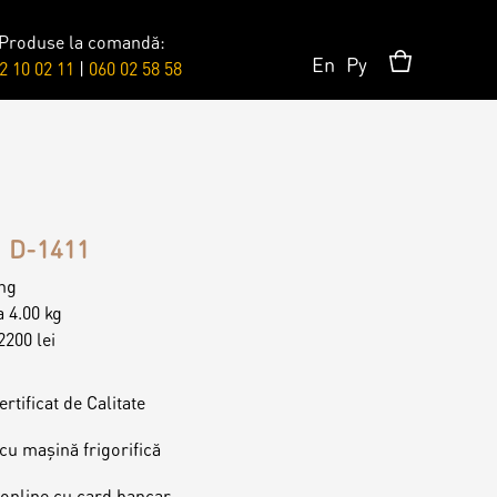
Produse la comandă:
En
Ру
2 10 02 11
|
060 02 58 58
Accesorii/Party
Toppere
D-1411
ing
Lumânări
a 4.00 kg
2200 lei
rtificat de Calitate
cu mașină frigorifică
 online cu card bancar