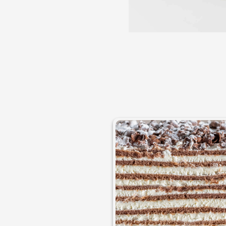
Macarons
Candy Bar
Croissants & muffins
Macarons p
Biscuiţi
CakePops p
Plăcinte
Cupcake pe
Biscuiți pe