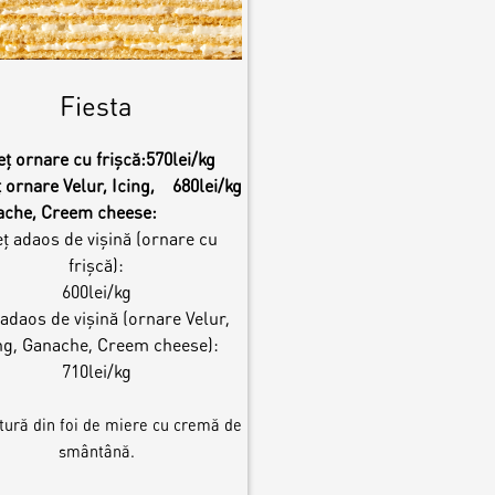
Fiesta
eț ornare cu frișcă:
570lei/kg
 ornare Velur, Icing,
680lei/kg
ache, Creem cheese:
ț adaos de vișină (ornare cu
frișcă):
600lei/kg
 adaos de vișină (ornare Velur,
ng, Ganache, Creem cheese):
710lei/kg
ură din foi de miere cu cremă de
smântână.