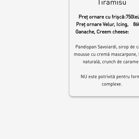
Tiramisu
Preț ornare cu frișcă:
750lei
Preț ornare Velur, Icing,
86
Ganache, Creem cheese:
Pandișpan Savoiardi, sirop de c
mousse cu cremă mascarpone, f
naturală, crunch de caramel
NU este potrivită pentru fo
complexe.