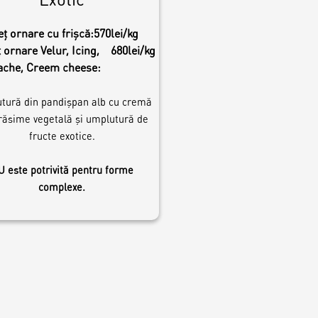
eț ornare cu frișcă:
570lei/kg
 ornare Velur, Icing,
680lei/kg
ache, Creem cheese:
tură din pandișpan alb cu cremă
răsime vegetală și umplutură de
fructe exotice.
 este potrivită pentru forme
complexe.