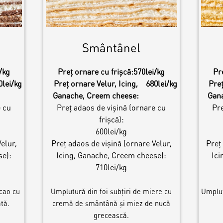
Smântânel
/kg
Preț ornare cu frișcă:
570lei/kg
Pr
0lei/kg
Preț ornare Velur, Icing,
680lei/kg
Preț
Ganache, Creem cheese:
Gan
e cu
Preț adaos de vișină (ornare cu
Pre
frișcă):
600lei/kg
elur,
Preț adaos de vișină (ornare Velur,
Preț
se):
Icing, Ganache, Creem cheese):
Ici
710lei/kg
cao cu
Umplutură din foi subțiri de miere cu
Umplut
tă.
cremă de smântână și miez de nucă
grecească.