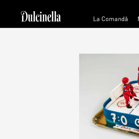
La Comandă
Patisserie & Cofetărie
La 
Torturi
Tort la Co
Prajituri
Bento cake
Ciocolată
Colaci
Desert
Umpluturi