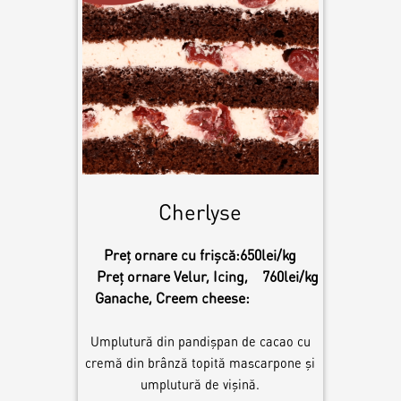
Cherlyse
Preț ornare cu frișcă:
650lei/kg
Preț ornare Velur, Icing,
760lei/kg
Ganache, Creem cheese:
Umplutură din pandișpan de cacao cu
cremă din brânză topită mascarpone și
umplutură de vișină.