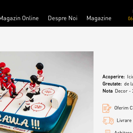
Magazin Online
Despre Noi
Magazine
06
Comandă
Amami - Zero Zahǎr
mandă
Torturi
Acoperire:
Ic
Prăjituri
Greutate:
de l
Nota
Decor - 
Bomboane
Oferim Ce
Livrare 
Achitare