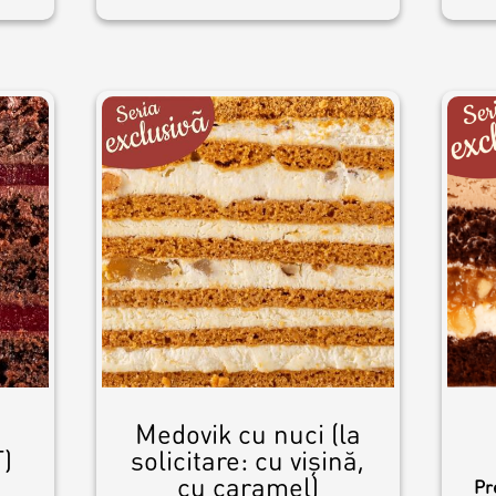
Medovik cu nuci (la
)
solicitare: cu vișină,
cu caramel)
Pr