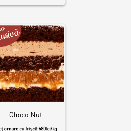
Choco Nut
eț ornare cu frișcă:
680lei/kg