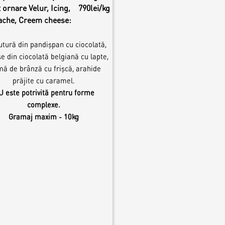
 ornare Velur, Icing,
790lei/kg
ache, Creem cheese:
tură din pandișpan cu ciocolată,
 din ciocolată belgiană cu lapte,
mă de brânză cu frișcă, arahide
prăjite cu caramel.
 este potrivită pentru forme
complexe.
Gramaj maxim - 10kg