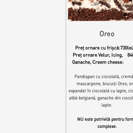
Oreo
Preț ornare cu frișcă:
730lei
Preț ornare Velur, Icing,
84
Ganache, Creem cheese:
Pandișpan cu ciocolată, crem
mascarpone, biscuiți Oreo, o
expandat în ciocolată cu lapte, ci
albă belgiană, ganache din cioco
lapte.
NU este potrivită pentru fo
complexe.