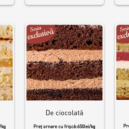
De ciocolată
Pr
/kg
Preț ornare cu frișcă:
650lei/kg