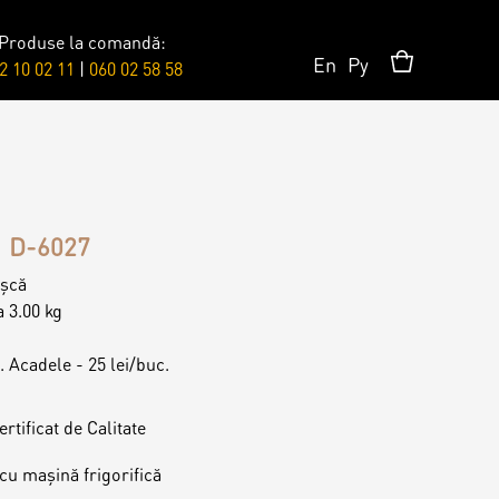
Produse la comandă:
En
Ру
2 10 02 11
|
060 02 58 58
Accesorii/Party
Toppere
D-6027
işcă
Lumânări
a 3.00 kg
. Acadele - 25 lei/buc.
rtificat de Calitate
cu mașină frigorifică