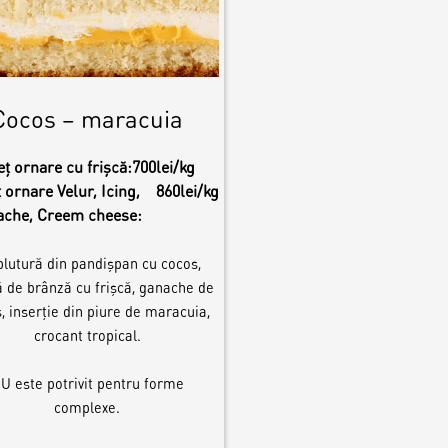
Cocos – maracuia
eț ornare cu frișcă:
700lei/kg
 ornare Velur, Icing,
860lei/kg
ache, Creem cheese:
lutură din pandișpan cu cocos,
 de brânză cu frișcă, ganache de
, inserție din piure de maracuia,
crocant tropical.
U este potrivit pentru forme
complexe.