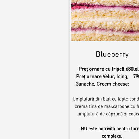
Blueberry
Preț ornare cu frișcă:
680lei
Preț ornare Velur, Icing,
79
Ganache, Creem cheese:
Umplutură din blat cu lapte cond
cremă fină de mascarpone cu fr
umplutură de căpșună și coac
NU este potrivită pentru fo
complexe.