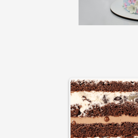
Macarons
Candy Bar
Croissants & muffins
Macarons p
Biscuiţi
CakePops p
Plăcinte
Cupcake pe
Biscuiți pe