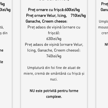
/kg
Preț
0lei/kg
Preț ornare cu frișcă:
600lei/kg
Gan
Preț ornare Velur, Icing,
710lei/kg
Ganache, Creem cheese:
Umplu
Preț adaos de vișină (ornare cu
tă,
mousse
frișcă):
ș din
cre
630lei/kg
Preț adaos de vișină (ornare Velur,
NU
Icing, Ganache, Creem cheese):
rme
740lei/kg
le
Umplutură din foi fine de aluat de
miere, cremă de smântână cu frișcă și
nuci.
NU este potrivită pentru forme
complexe.