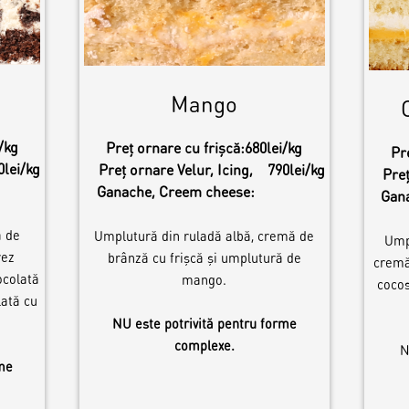
Mango
/kg
Preț ornare cu frișcă:
680lei/kg
Pr
0lei/kg
Preț ornare Velur, Icing,
790lei/kg
Preț
Ganache, Creem cheese:
Gan
ă de
Umplutură din ruladă albă, cremă de
Ump
rez
brânză cu frişcă şi umplutură de
cremă
ocolată
mango.
cocos
lată cu
NU este potrivită pentru forme
complexe.
N
rme