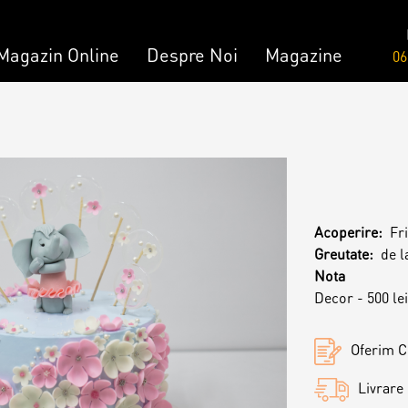
Magazin Online
Despre Noi
Magazine
06
Comandă
Amami - Zero Zahǎr
mandă
Torturi
Acoperire:
Fr
Prăjituri
Greutate:
de l
Nota
Decor - 500 lei
Bomboane
Oferim Ce
Livrare 