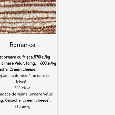
Romance
eț ornare cu frișcă:
570lei/kg
 ornare Velur, Icing,
680lei/kg
ache, Creem cheese:
ț adaos de vișină (ornare cu
frișcă):
600lei/kg
 adaos de vișină (ornare Velur,
ng, Ganache, Creem cheese):
710lei/kg