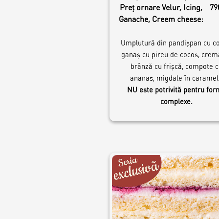
Preț ornare Velur, Icing,
79
Ganache, Creem cheese:
Umplutură din pandișpan cu co
ganaș cu pireu de cocos, crem
brânză cu frișcă, compote c
ananas, migdale în carame
NU este potrivită pentru fo
complexe.