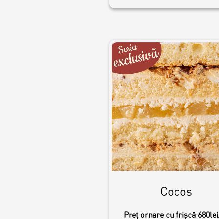
Cocos
Preț ornare cu frișcă:
680lei