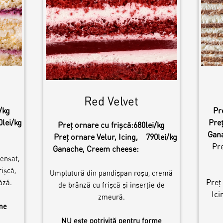
Red Velvet
/kg
Pr
0lei/kg
Preț
Preț ornare cu frișcă:
680lei/kg
Gan
Preț ornare Velur, Icing,
790lei/kg
Pre
Ganache, Creem cheese:
ensat,
ișcă,
Umplutură din pandișpan roșu, cremă
Preț
ăză.
de brânză cu frișcă și inserție de
Ici
zmeură.
rme
NU este potrivită pentru forme