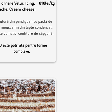
 ornare Velur, Icing,
810lei/kg
ache, Creem cheese:
utură din pandișpan cu pastă de
c, mousse fin din lapte condensat,
 cu fistic, confiture de căpșună.
 este potrivită pentru forme
complexe.