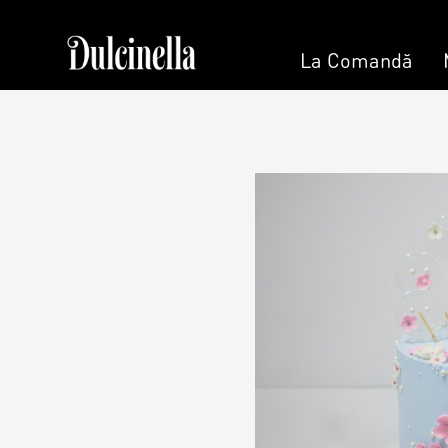
La Comandă
Patisserie & Cofetărie
La 
Torturi
Tort la Co
Prajituri
Bento cake
Ciocolată
Colaci
Desert
Umpluturi