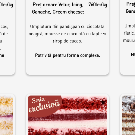
Preț
0lei/kg
Preț ornare Velur, Icing,
760lei/kg
Gan
Ganache, Creem cheese:
Umpl
cos,
Umplutură din pandișpan cu ciocolată
fisti
ă de
neagră, mousse de ciocolată cu lapte și
mousse
u
sirop de cacao.
l.
NU
rme
Potrivită pentru forme complexe.