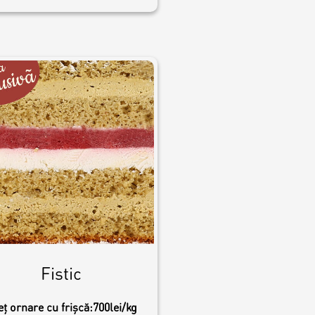
Fistic
eț ornare cu frișcă:
700lei/kg