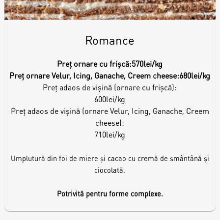
Romance
Preț ornare cu frișcă:
570lei/kg
Preț ornare Velur, Icing, Ganache, Creem cheese:
680lei/kg
Preț adaos de vișină (ornare cu frișcă):
600lei/kg
Preț adaos de vișină (ornare Velur, Icing, Ganache, Creem
cheese):
710lei/kg
Umplutură din foi de miere și cacao cu cremă de smântână și
ciocolată.
Potrivită pentru forme complexe.