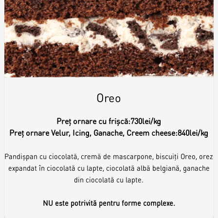
Toppere
Lumânări
Oreo
Preț ornare cu frișcă:
730lei/kg
Preț ornare Velur, Icing, Ganache, Creem cheese:
840lei/kg
Pandișpan cu ciocolată, cremă de mascarpone, biscuiți Oreo, orez
expandat în ciocolată cu lapte, ciocolată albă belgiană, ganache
din ciocolată cu lapte.
NU este potrivită pentru forme complexe.