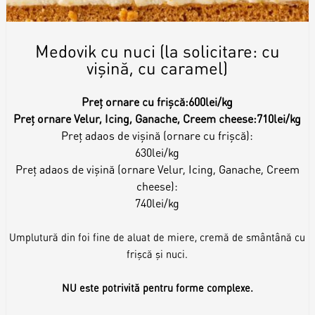
Medovik cu nuci (la solicitare: cu
vișină, cu caramel)
Preț ornare cu frișcă:
600lei/kg
Preț ornare Velur, Icing, Ganache, Creem cheese:
710lei/kg
Preț adaos de vișină (ornare cu frișcă):
630lei/kg
Preț adaos de vișină (ornare Velur, Icing, Ganache, Creem
cheese):
740lei/kg
Umplutură din foi fine de aluat de miere, cremă de smântână cu
frișcă și nuci.
NU este potrivită pentru forme complexe.