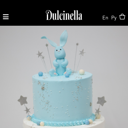
En
Ру
Produse la comandă:
062 10 02 11
|
060 02 58 58
La Comandă
La Comandă
Magazin Online
Tort la Comandă
Patisserie & Cofetărie
Despre Noi
Bento cake
Torturi