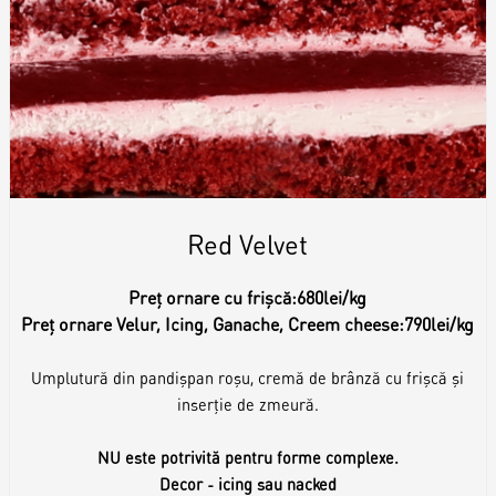
Red Velvet
Preț ornare cu frișcă:
680lei/kg
Preț ornare Velur, Icing, Ganache, Creem cheese:
790lei/kg
Umplutură din pandișpan roșu, cremă de brânză cu frișcă și
inserție de zmeură.
NU este potrivită pentru forme complexe.
Decor - icing sau nacked