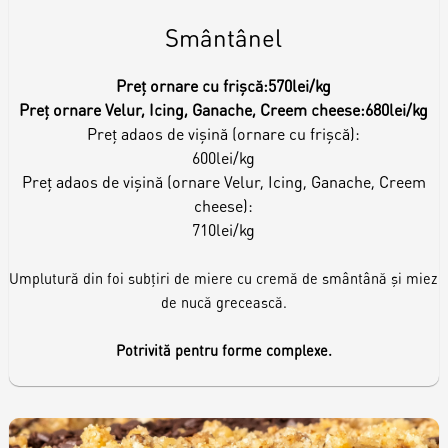
Smântânel
Preț ornare cu frișcă:
570lei/kg
Preț ornare Velur, Icing, Ganache, Creem cheese:
680lei/kg
Preț adaos de vișină (ornare cu frișcă):
600lei/kg
Preț adaos de vișină (ornare Velur, Icing, Ganache, Creem
cheese):
710lei/kg
Umplutură din foi subțiri de miere cu cremă de smântână și miez
de nucă grecească.
Potrivită pentru forme complexe.