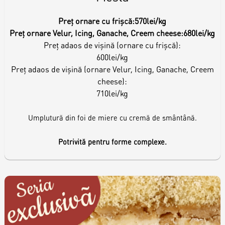
Preț ornare cu frișcă:
570lei/kg
Preț ornare Velur, Icing, Ganache, Creem cheese:
680lei/kg
Preț adaos de vișină (ornare cu frișcă):
600lei/kg
Preț adaos de vișină (ornare Velur, Icing, Ganache, Creem
cheese):
710lei/kg
Umplutură din foi de miere cu cremă de smântână.
Potrivită pentru forme complexe.