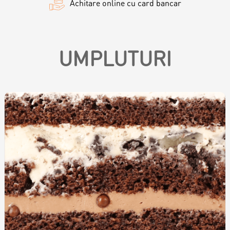
Achitare online cu card bancar
Biscuiți personalizați
Plăcinte
UMPLUTURI
Amami - Zero Zahǎr
Torturi
Prăjituri
Bomboane
Accesorii/Party