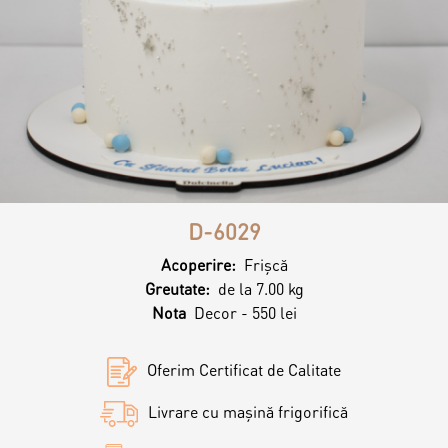
Magazine
Colaci
Prajituri
Umpluturi
Ciocolată
Candy Bar
Desert
D-6029
Macarons personalizat
Acoperire:
Frişcă
Macarons
Greutate:
de la 7.00 kg
Nota
Decor - 550 lei
CakePops personalizat
Croissants & muffins
Oferim Certificat de Calitate
Cupcake personalizat
Livrare cu mașină frigorifică
Biscuiţi