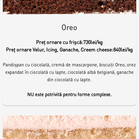
Toppere
Lumânări
Oreo
Preț ornare cu frișcă:
730lei/kg
Preț ornare Velur, Icing, Ganache, Creem cheese:
840lei/kg
Pandișpan cu ciocolată, cremă de mascarpone, biscuiți Oreo, orez
expandat în ciocolată cu lapte, ciocolată albă belgiană, ganache
din ciocolată cu lapte.
NU este potrivită pentru forme complexe.