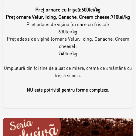
Preț ornare cu frișcă:
600lei/kg
Preț ornare Velur, Icing, Ganache, Creem cheese:
710lei/kg
Preț adaos de vișină (ornare cu frișcă):
630lei/kg
Preț adaos de vișină (ornare Velur, Icing, Ganache, Creem
cheese):
740lei/kg
Umplutură din foi fine de aluat de miere, cremă de smântână cu
frișcă și nuci.
NU este potrivită pentru forme complexe.