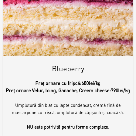
Blueberry
Preț ornare cu frișcă:
680lei/kg
Preț ornare Velur, Icing, Ganache, Creem cheese:
790lei/kg
Umplutură din blat cu lapte condensat, cremă fină de
mascarpone cu frișcă, umplutură de căpșună și coacăză.
NU este potrivită pentru forme complexe.