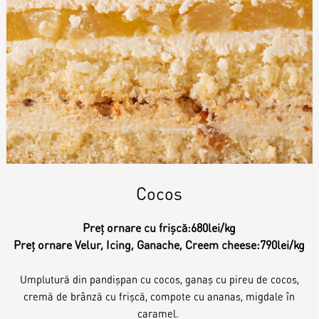
Cocos
Preț ornare cu frișcă:
680lei/kg
Preț ornare Velur, Icing, Ganache, Creem cheese:
790lei/kg
Umplutură din pandișpan cu cocos, ganaș cu pireu de cocos,
cremă de brânză cu frișcă, compote cu ananas, migdale în
caramel.