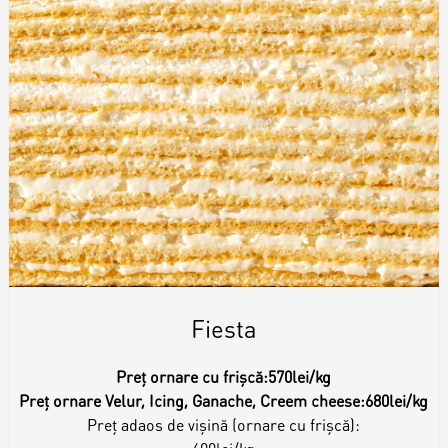
Fiesta
Preț ornare cu frișcă:
570lei/kg
Preț ornare Velur, Icing, Ganache, Creem cheese:
680lei/kg
Preț adaos de vișină (ornare cu frișcă):