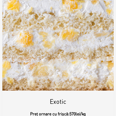
Exotic
Preț ornare cu frișcă:
570lei/kg