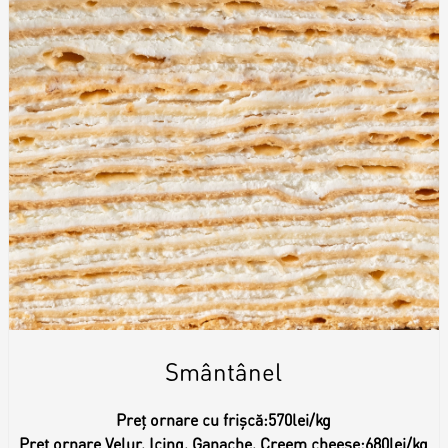
Smântânel
Preț ornare cu frișcă:
570lei/kg
Preț ornare Velur, Icing, Ganache, Creem cheese:
680lei/kg