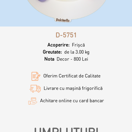
Magazine
Colaci
Prajituri
D-5751
Umpluturi
Ciocolată
Acoperire:
Frişcă
Greutate:
de la 3.00 kg
Candy Bar
Nota
Decor - 800 Lei
Desert
Oferim Certificat de Calitate
Macarons personalizat
Macarons
Livrare cu mașină frigorifică
CakePops personalizat
Achitare online cu card bancar
Croissants & muffins
Cupcake personalizat
Biscuiţi
UMPLUTURI