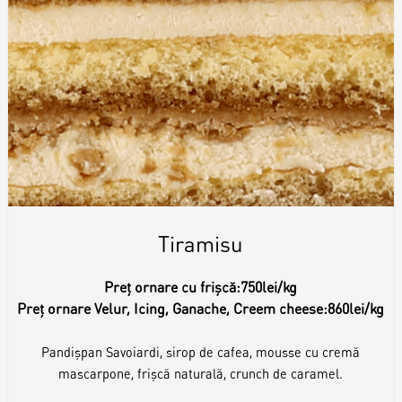
Tiramisu
Preț ornare cu frișcă:
750lei/kg
Preț ornare Velur, Icing, Ganache, Creem cheese:
860lei/kg
Pandișpan Savoiardi, sirop de cafea, mousse cu cremă
mascarpone, frișcă naturală, crunch de caramel.