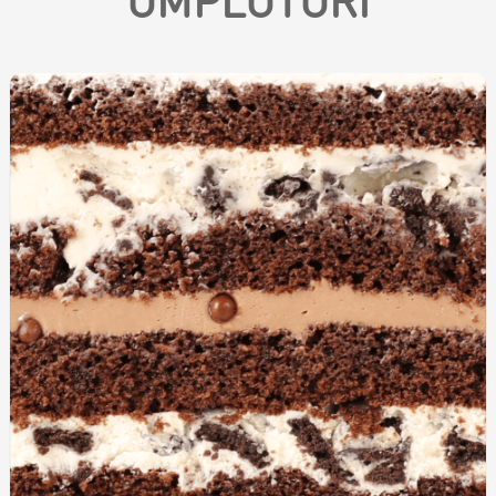
Biscuiți personalizați
Plăcinte
Amami - Zero Zahǎr
Torturi
Prăjituri
Bomboane
Accesorii/Party