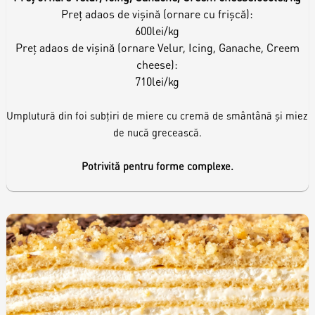
Preț adaos de vișină (ornare cu frișcă):
600lei/kg
Preț adaos de vișină (ornare Velur, Icing, Ganache, Creem
cheese):
710lei/kg
Umplutură din foi subțiri de miere cu cremă de smântână și miez
de nucă grecească.
Potrivită pentru forme complexe.