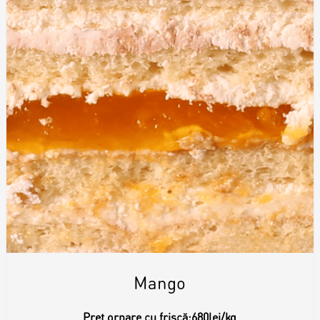
Mango
Preț ornare cu frișcă:
680lei/kg