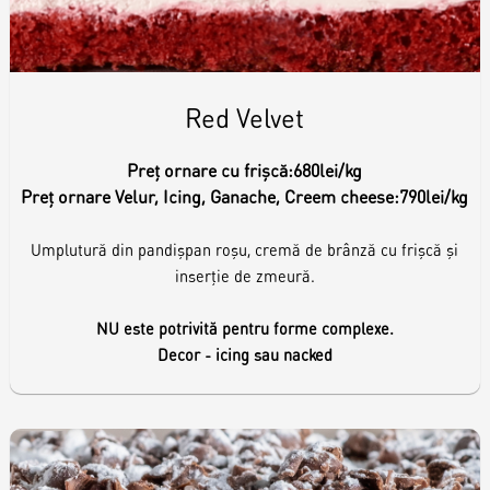
Red Velvet
Preț ornare cu frișcă:
680lei/kg
Preț ornare Velur, Icing, Ganache, Creem cheese:
790lei/kg
Umplutură din pandișpan roșu, cremă de brânză cu frișcă și
inserție de zmeură.
NU este potrivită pentru forme complexe.
Decor - icing sau nacked