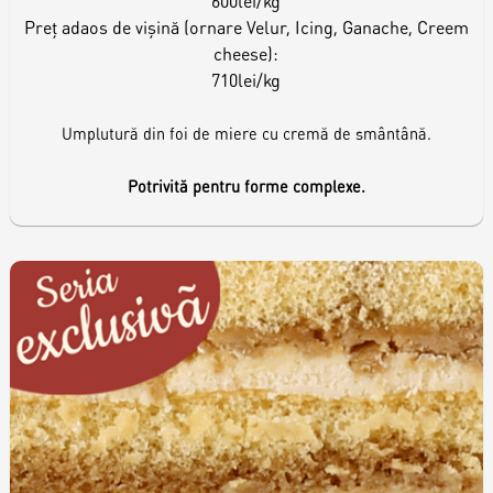
600lei/kg
Preț adaos de vișină (ornare Velur, Icing, Ganache, Creem
cheese):
710lei/kg
Umplutură din foi de miere cu cremă de smântână.
Potrivită pentru forme complexe.