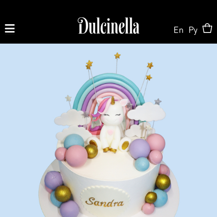
En
Ру
Produse la comandă:
062 10 02 11
|
060 02 58 58
La Comandă
La Comandă
Magazin Online
Tort la Comandă
Patisserie & Cofetărie
Despre Noi
Bento cake
Torturi