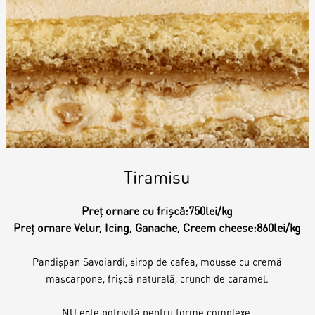
Tiramisu
Preț ornare cu frișcă:
750lei/kg
Preț ornare Velur, Icing, Ganache, Creem cheese:
860lei/kg
Pandișpan Savoiardi, sirop de cafea, mousse cu cremă
mascarpone, frișcă naturală, crunch de caramel.
NU este potrivită pentru forme complexe.