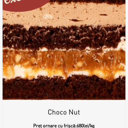
Choco Nut
Preț ornare cu frișcă:
680lei/kg