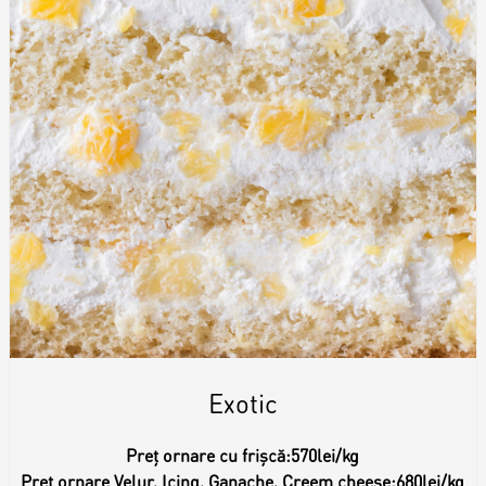
Exotic
Preț ornare cu frișcă:
570lei/kg
Preț ornare Velur, Icing, Ganache, Creem cheese:
680lei/kg