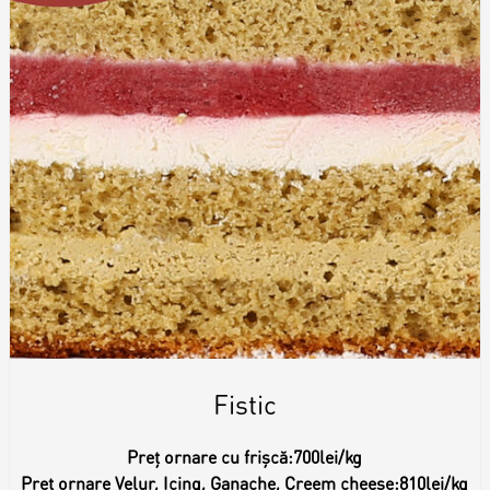
Fistic
Preț ornare cu frișcă:
700lei/kg
Preț ornare Velur, Icing, Ganache, Creem cheese:
810lei/kg