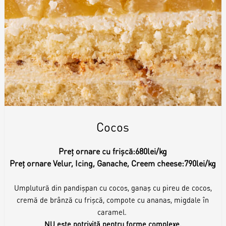
Cocos
Preț ornare cu frișcă:
680lei/kg
Preț ornare Velur, Icing, Ganache, Creem cheese:
790lei/kg
Umplutură din pandișpan cu cocos, ganaș cu pireu de cocos,
cremă de brânză cu frișcă, compote cu ananas, migdale în
caramel.
NU este potrivită pentru forme complexe.