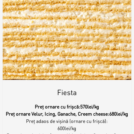
Fiesta
Preț ornare cu frișcă:
570lei/kg
Preț ornare Velur, Icing, Ganache, Creem cheese:
680lei/kg
Preț adaos de vișină (ornare cu frișcă):
600lei/kg