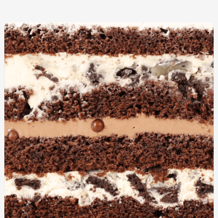
Biscuiți personalizați
Plăcinte
Amami - Zero Zahǎr
Torturi
Prăjituri
Bomboane
Accesorii/Party