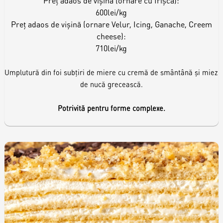
Preț adaos de vișină (ornare cu frișcă):
600lei/kg
Preț adaos de vișină (ornare Velur, Icing, Ganache, Creem
cheese):
710lei/kg
Umplutură din foi subțiri de miere cu cremă de smântână și miez
de nucă grecească.
Potrivită pentru forme complexe.