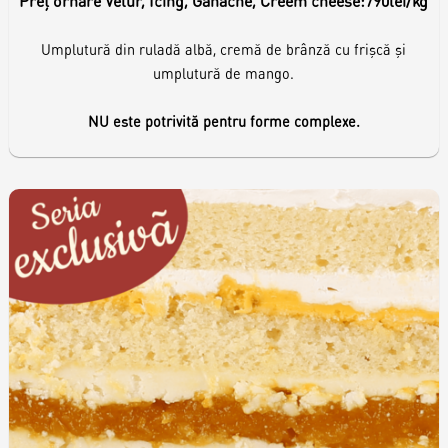
Preț ornare Velur, Icing, Ganache, Creem cheese:
790lei/kg
Umplutură din ruladă albă, cremă de brânză cu frişcă şi
umplutură de mango.
NU este potrivită pentru forme complexe.