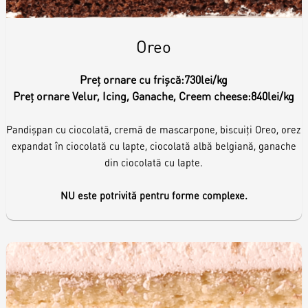
Toppere
Oreo
Lumânări
Preț ornare cu frișcă:
730lei/kg
Preț ornare Velur, Icing, Ganache, Creem cheese:
840lei/kg
Pandișpan cu ciocolată, cremă de mascarpone, biscuiți Oreo, orez
expandat în ciocolată cu lapte, ciocolată albă belgiană, ganache
din ciocolată cu lapte.
NU este potrivită pentru forme complexe.