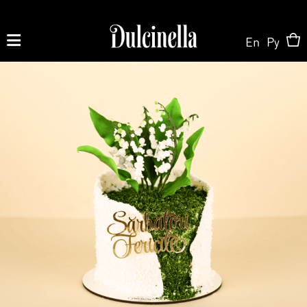
En
Ру
Produse la comandă:
062 10 02 11
|
060 02 58 58
La Comandă
La Comandă
Magazin Online
Tort la Comandă
Patisserie & Cofetărie
Despre Noi
Bento cake
Torturi