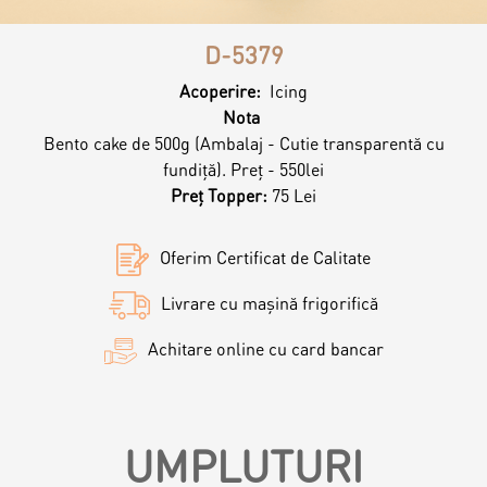
Magazine
D-5379
Colaci
Prajituri
Acoperire:
Icing
Nota
Umpluturi
Ciocolată
Bento cake de 500g (Ambalaj - Cutie transparentă cu
fundiță). Preț - 550lei
Preț Topper:
75 Lei
Candy Bar
Desert
Oferim Certificat de Calitate
Macarons personalizat
Macarons
Livrare cu mașină frigorifică
Achitare online cu card bancar
CakePops personalizat
Croissants & muffins
Cupcake personalizat
UMPLUTURI
Biscuiţi