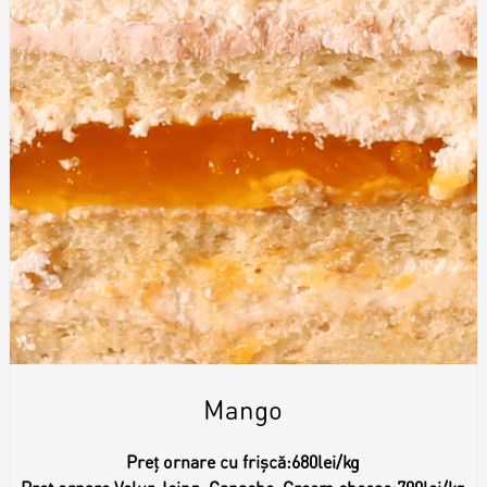
Mango
Preț ornare cu frișcă:
680lei/kg