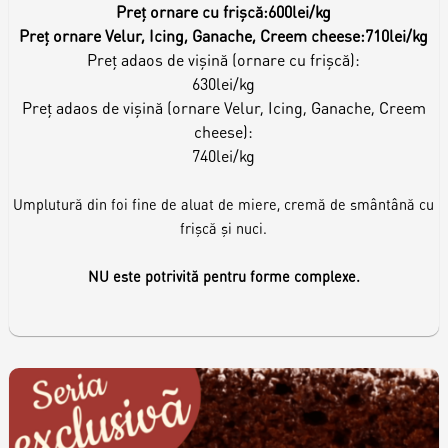
Preț ornare cu frișcă:
600lei/kg
Preț ornare Velur, Icing, Ganache, Creem cheese:
710lei/kg
Preț adaos de vișină (ornare cu frișcă):
630lei/kg
Preț adaos de vișină (ornare Velur, Icing, Ganache, Creem
cheese):
740lei/kg
Umplutură din foi fine de aluat de miere, cremă de smântână cu
frișcă și nuci.
NU este potrivită pentru forme complexe.