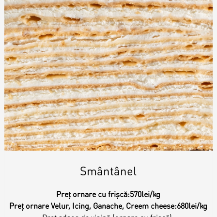
Smântânel
Preț ornare cu frișcă:
570lei/kg
Preț ornare Velur, Icing, Ganache, Creem cheese:
680lei/kg