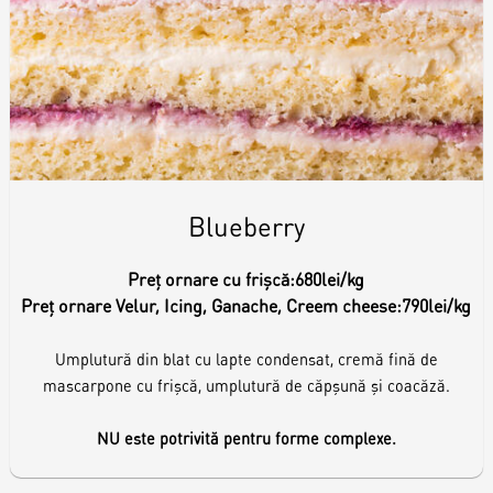
Blueberry
Preț ornare cu frișcă:
680lei/kg
Preț ornare Velur, Icing, Ganache, Creem cheese:
790lei/kg
Umplutură din blat cu lapte condensat, cremă fină de
mascarpone cu frișcă, umplutură de căpșună și coacăză.
NU este potrivită pentru forme complexe.