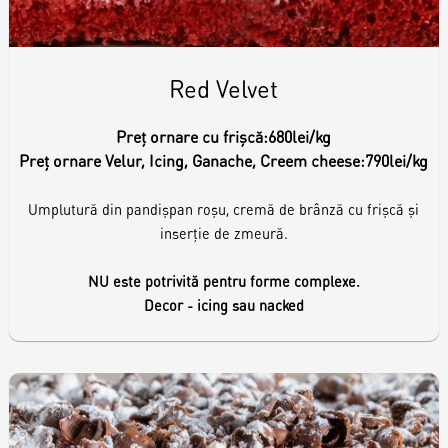
Red Velvet
Preț ornare cu frișcă:
680lei/kg
Preț ornare Velur, Icing, Ganache, Creem cheese:
790lei/kg
Umplutură din pandișpan roșu, cremă de brânză cu frișcă și
inserție de zmeură.
NU este potrivită pentru forme complexe.
Decor - icing sau nacked