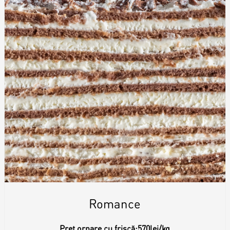
Romance
Preț ornare cu frișcă:
570lei/kg