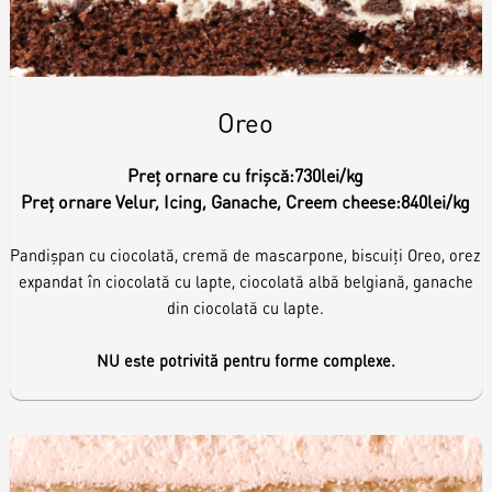
Toppere
Lumânări
Oreo
Preț ornare cu frișcă:
730lei/kg
Preț ornare Velur, Icing, Ganache, Creem cheese:
840lei/kg
Pandișpan cu ciocolată, cremă de mascarpone, biscuiți Oreo, orez
expandat în ciocolată cu lapte, ciocolată albă belgiană, ganache
din ciocolată cu lapte.
NU este potrivită pentru forme complexe.