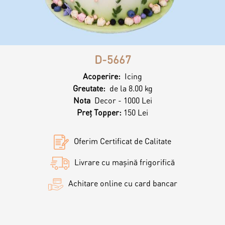
Magazine
Colaci
Prajituri
D-5667
Umpluturi
Ciocolată
Acoperire:
Icing
Greutate:
de la 8.00 kg
Candy Bar
Nota
Decor - 1000 Lei
Desert
Preț Topper:
150 Lei
Macarons personalizat
Macarons
Oferim Certificat de Calitate
Livrare cu mașină frigorifică
CakePops personalizat
Croissants & muffins
Achitare online cu card bancar
Cupcake personalizat
Biscuiţi