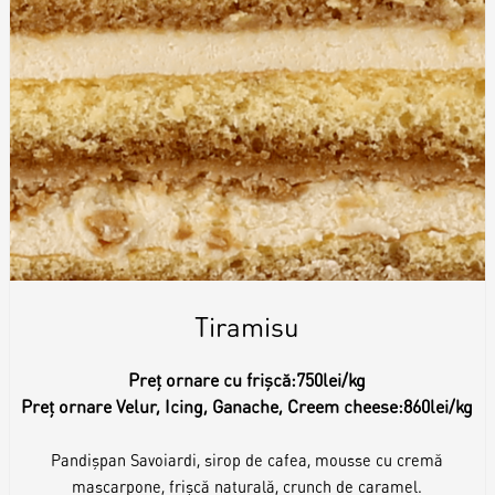
Tiramisu
Preț ornare cu frișcă:
750lei/kg
Preț ornare Velur, Icing, Ganache, Creem cheese:
860lei/kg
Pandișpan Savoiardi, sirop de cafea, mousse cu cremă
mascarpone, frișcă naturală, crunch de caramel.