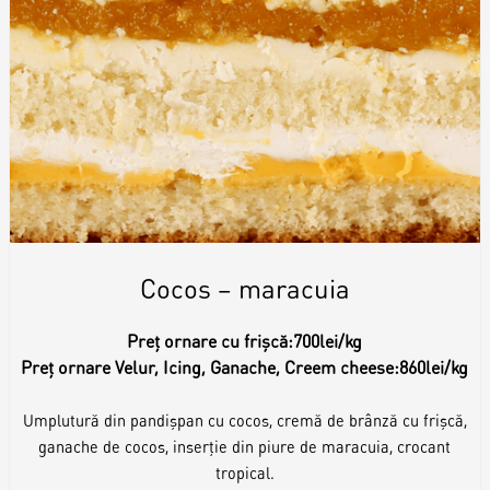
Cocos – maracuia
Preț ornare cu frișcă:
700lei/kg
Preț ornare Velur, Icing, Ganache, Creem cheese:
860lei/kg
Umplutură din pandișpan cu cocos, cremă de brânză cu frișcă,
ganache de cocos, inserție din piure de maracuia, crocant
tropical.