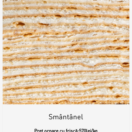
Smântânel
Preț ornare cu frișcă:
570lei/kg