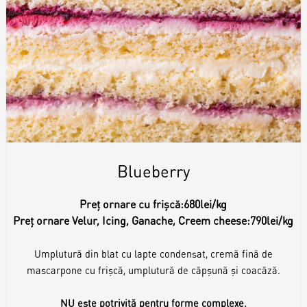
Blueberry
Preț ornare cu frișcă:
680lei/kg
Preț ornare Velur, Icing, Ganache, Creem cheese:
790lei/kg
Umplutură din blat cu lapte condensat, cremă fină de
mascarpone cu frișcă, umplutură de căpșună și coacăză.
NU este potrivită pentru forme complexe.