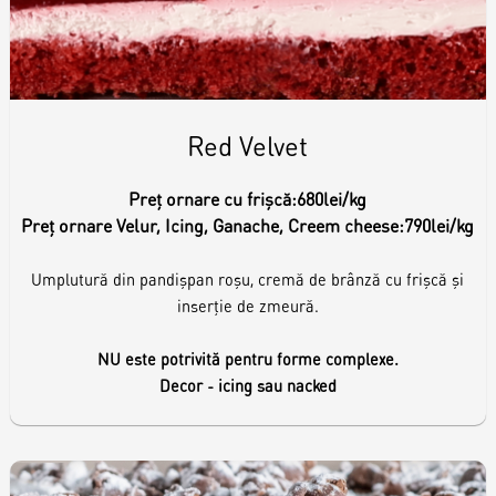
Red Velvet
Preț ornare cu frișcă:
680lei/kg
Preț ornare Velur, Icing, Ganache, Creem cheese:
790lei/kg
Umplutură din pandișpan roșu, cremă de brânză cu frișcă și
inserție de zmeură.
NU este potrivită pentru forme complexe.
Decor - icing sau nacked