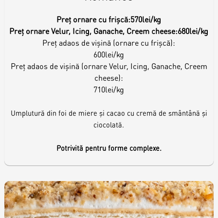
Preț ornare cu frișcă:
570lei/kg
Preț ornare Velur, Icing, Ganache, Creem cheese:
680lei/kg
Preț adaos de vișină (ornare cu frișcă):
600lei/kg
Preț adaos de vișină (ornare Velur, Icing, Ganache, Creem
cheese):
710lei/kg
Umplutură din foi de miere și cacao cu cremă de smântână și
ciocolată.
Potrivită pentru forme complexe.