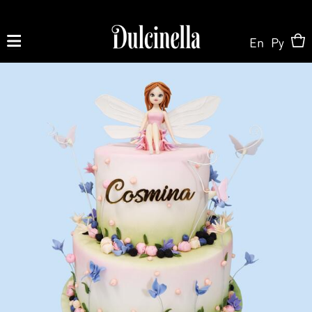
En
Ру
Produse la comandă:
062 10 02 11
|
060 02 58 58
La Comandă
La Comandă
Magazin Online
Tort la Comandă
Patisserie & Cofetărie
Despre Noi
Bento cake
Torturi