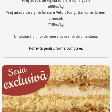
Preț adaos de vișină (ornare cu frișcă):
600lei/kg
Preț adaos de vișină (ornare Velur, Icing, Ganache, Creem
cheese):
710lei/kg
Umplutură din foi de miere cu cremă de smântână.
Potrivită pentru forme complexe.