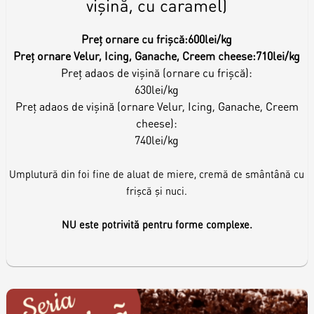
vișină, cu caramel)
Preț ornare cu frișcă:
600lei/kg
Preț ornare Velur, Icing, Ganache, Creem cheese:
710lei/kg
Preț adaos de vișină (ornare cu frișcă):
630lei/kg
Preț adaos de vișină (ornare Velur, Icing, Ganache, Creem
cheese):
740lei/kg
Umplutură din foi fine de aluat de miere, cremă de smântână cu
frișcă și nuci.
NU este potrivită pentru forme complexe.