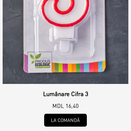
Magazine
Colaci
Prajituri
Umpluturi
Ciocolată
Candy Bar
Desert
Macarons personalizat
Macarons
Lumânare Cifra 3
CakePops personalizat
Croissants & muffins
MDL 16,40
Cupcake personalizat
LA COMANDĂ
Biscuiţi