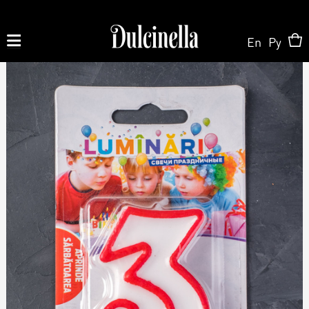
En
Ру
Produse la comandă:
062 10 02 11
|
060 02 58 58
La Comandă
La Comandă
Magazin Online
Tort la Comandă
Patisserie & Cofetărie
Despre Noi
Bento cake
Torturi