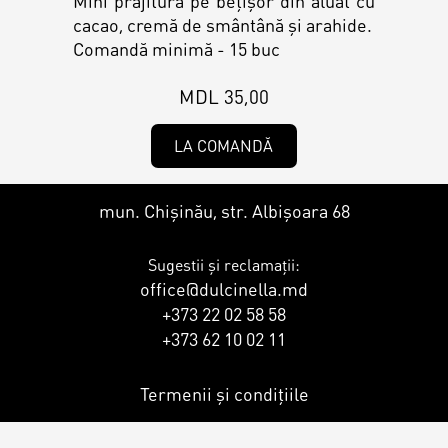
Mini prăjitură pe bețișor din aluat cu
Magazine
cacao, cremă de smântână și arahide.
Colaci
Comandă minimă - 15 buc
Prajituri
MDL 35,00
Umpluturi
Ciocolată
LA COMANDĂ
Candy Bar
Desert
mun. Chișinău, str. Albișoara 68
Macarons personalizat
Sugestii și reclamații:
Macarons
office@dulcinella.md
+373 22 02 58 58
CakePops personalizat
+373 62 10 02 11
Croissants & muffins
Termenii și condițiile
Cupcake personalizat
Biscuiţi