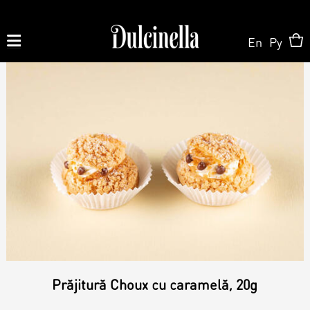
En
Ру
Produse la comandă:
062 10 02 11
|
060 02 58 58
La Comandă
La Comandă
Magazin Online
Tort la Comandă
Patisserie & Cofetărie
Despre Noi
Prăjitură Choux cu caramelă, 20g
Bento cake
Torturi