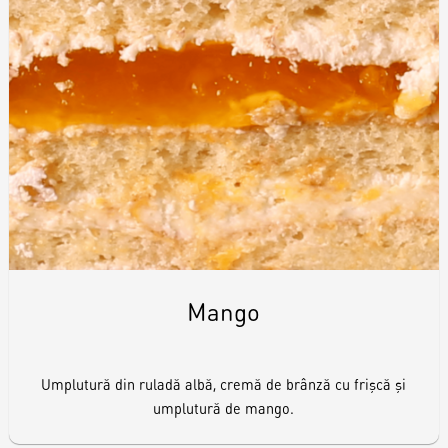
Biscuiți personalizați
Plăcinte
Amami - Zero Zahǎr
Torturi
Prăjituri
Mango
Bomboane
Accesorii/Party
Umplutură din ruladă albă, cremă de brânză cu frişcă şi
umplutură de mango.