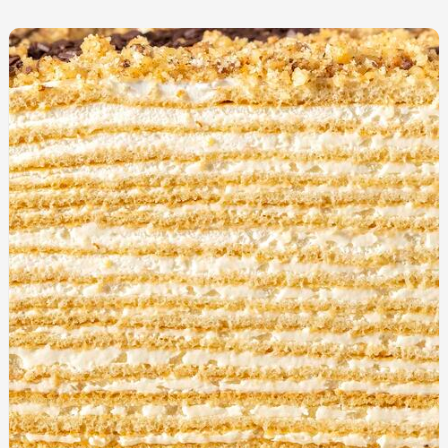
Toppere
Lumânări