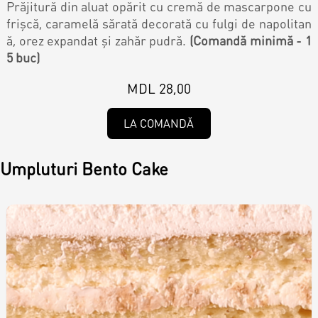
Magazine
Prăjitură din aluat opărit cu cremă de mascarpone cu
frișcă, caramelă sărată decorată cu fulgi de napolitan
Colaci
ă, orez expandat și zahăr pudră.
(Comandă minimă - 1
Prajituri
5 buc)
Umpluturi
MDL 28,00
Ciocolată
LA COMANDĂ
Candy Bar
Desert
Umpluturi Bento Cake
Macarons personalizat
Macarons
CakePops personalizat
Croissants & muffins
Cupcake personalizat
Biscuiţi