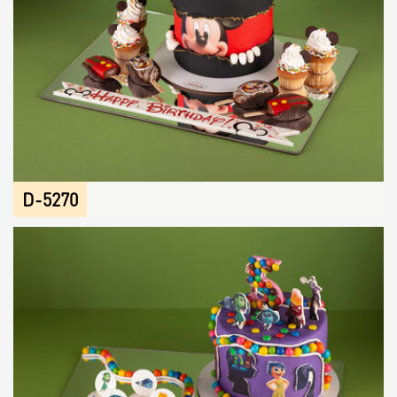
Raw & Vegan
Cakes
Surprises
D-5270
Topper
Candles