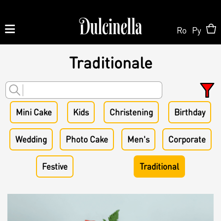
Ro
Ру
Traditionale
Produse la comandă:
062 10 02 11
|
060 02 58 58
Order
Mini Cake
Kids
Christening
Birthday
Order
Wedding
Photo Cake
Men's
Corporate
Shop Online
Personalized Cake
Festive
Traditional
Pastry
About us
Candy Bar
Cake