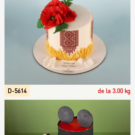
Contacts
Personalized Desserts
Cake (Slice)
Kalach
Dessert
Macaron
Croissants & muffins
D-5614
de la 3.00 kg
Cookies
Placinta