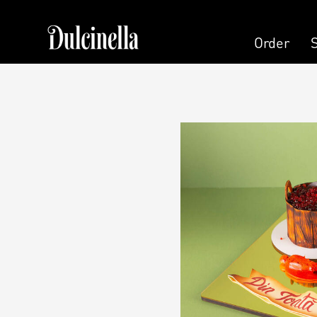
Order
Order
Pastry
Pers
Cake
Cand
Cake (Slice)
Pers
Dessert
Kala
Macaron