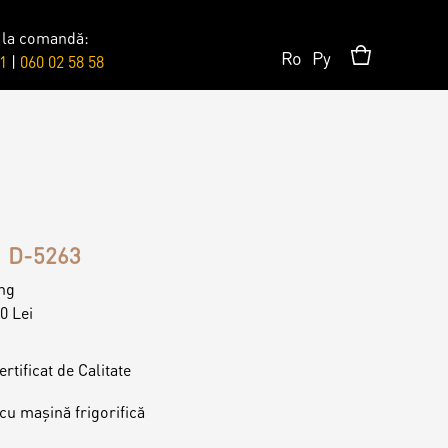
 la comandă:
Ro
Ру
1
|
060 02 58 58
Surprises
Topper
D-5263
Candles
ing
0 Lei
rtificat de Calitate
cu mașină frigorifică