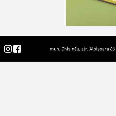
Croissants &
muffins
Cookies
Placinta
mun. Chișinău, str. Albișoara 68