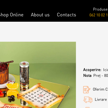
Produse
Shop Online
About us
Contacts
062 10 02 1
Raw & Vegan
onalized Cake
Cakes
y Bar
Acoperire:
Ic
onalized Desserts
Nota
Preț - 80
Oferim Ce
ch
Livrare 