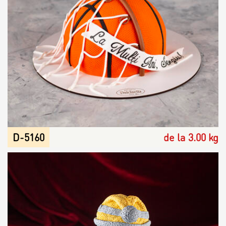
Contacts
Personalized Desserts
Cake (Slice)
Kalach
Dessert
Macaron
D-5160
de la 3.00 kg
Croissants & muffins
Cookies
Placinta