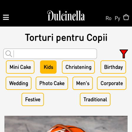
Ro
Ру
Torturi pentru Copii
Produse la comandă:
062 10 02 11
|
060 02 58 58
Order
Mini Cake
Kids
Christening
Birthday
Order
Wedding
Photo Cake
Men's
Corporate
Shop Online
Personalized Cake
Festive
Traditional
Pastry
About us
Candy Bar
Cake