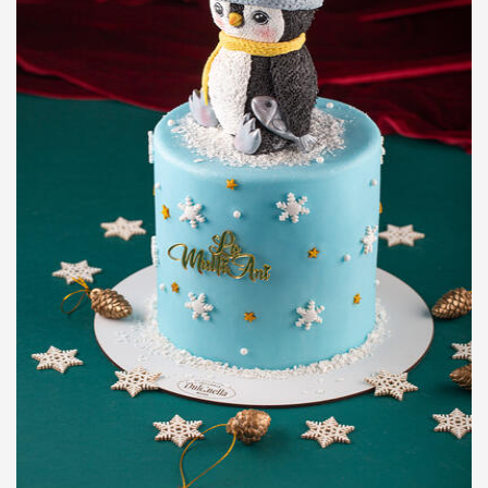
Raw & Vegan
Cakes
Surprises
Topper
Candles