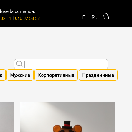
duse la comandă:
En
Ro
 02 11
|
060 02 58 58
Сюрпризы
Топпер
о
Мужские
Корпоративные
Праздничные
Свечи
Пати
Шары