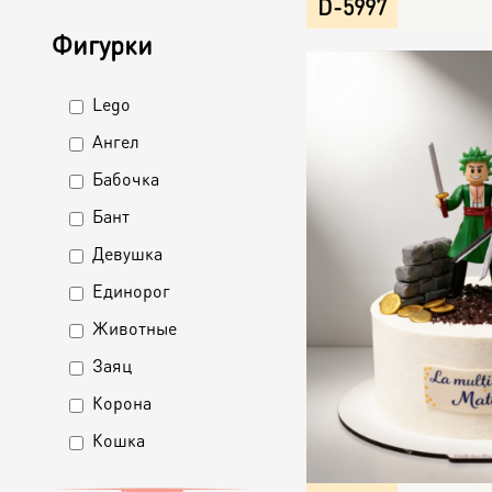
D-5997
Фигурки
Apply
Lego
Apply
Lego
Lego
Apply
Ангел
Apply
Filter
filter
Ангел
Ангел
Apply
Бабочка
Apply
Filter
filter
Бабочка
Бабочка
Apply
Бант
Apply
Filter
filter
Бант
Бант
Apply
Девушка
Apply
Filter
filter
Девушка
Девушка
Apply
Единорог
Apply
Filter
filter
Единорог
Единорог
Apply
Животные
Apply
Filter
filter
Животные
Животные
Apply
Заяц
Apply
Filter
filter
Заяц
Заяц
Apply
Корона
Apply
Filter
filter
Корона
Корона
Apply
Кошка
Apply
Filter
filter
Кошка
Кошка