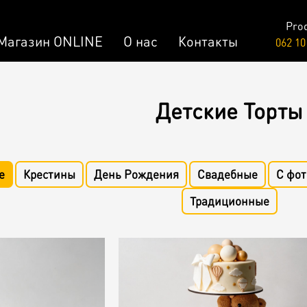
Pro
Магазин ONLINE
О нас
Контакты
062 10
Raw & Vegan
Детские Торты
заказ
Торты /
Пирожные
лизированный Десерт
е
Крестины
День Рождения
Свадебные
С фот
Традиционные
ар