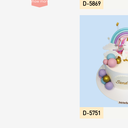
Filter
filter
Show more
D-5869
D-5751