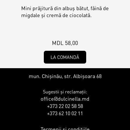
Contacts
Personalized Desserts
Mini prăjitură din albuș bătut, făină de
migdale și cremă de ciocolată.
Cake (Slice)
Kalach
Dessert
MDL 58,00
LA COMANDĂ
Macaron
mun. Chișinău, str. Albișoara 68
Croissants & muffins
Sugestii și reclamații:
office@dulcinella.md
Cookies
+373 22 02 58 58
+373 62 10 02 11
Placinta
Termenii și condițiile