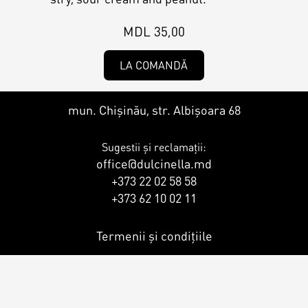
Contacts
Personalized Desserts
MDL 35,00
Cake (Slice)
Kalach
LA COMANDĂ
Dessert
mun. Chișinău, str. Albișoara 68
Macaron
Sugestii și reclamații:
office@dulcinella.md
+373 22 02 58 58
Croissants & muffins
+373 62 10 02 11
Termenii și condițiile
Cookies
Placinta