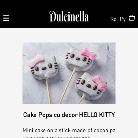
Ro
Ру
Produse la comandă:
062 10 02 11
|
060 02 58 58
Order
Order
Shop Online
Personalized Cake
Pastry
About us
Cake Pops cu decor HELLO KITTY
Candy Bar
Mini cake on a stick made of cocoa pa
Cake
stry, sour cream and peanut.