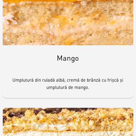
Raw & Vegan
Cakes
Surprises
Mango
Topper
Umplutură din ruladă albă, cremă de brânză cu frişcă şi
umplutură de mango.
Candles