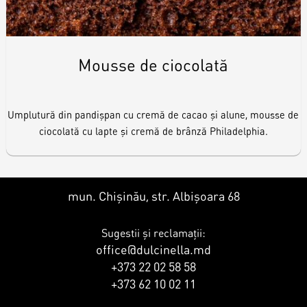
Mousse de ciocolată
Umplutură din pandișpan cu cremă de cacao și alune, mousse de
ciocolată cu lapte și cremă de brânză Philadelphia.
mun. Chișinău, str. Albișoara 68
Sugestii și reclamații:
office@dulcinella.md
+373 22 02 58 58
+373 62 10 02 11