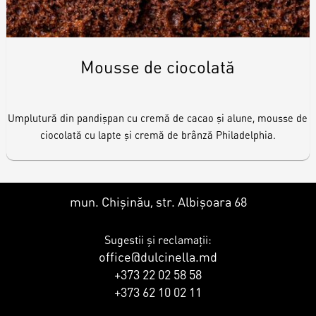
Mousse de ciocolată
Umplutură din pandișpan cu cremă de cacao și alune, mousse de
ciocolată cu lapte și cremă de brânză Philadelphia.
mun. Chișinău, str. Albișoara 68
Sugestii și reclamații:
office@dulcinella.md
+373 22 02 58 58
+373 62 10 02 11