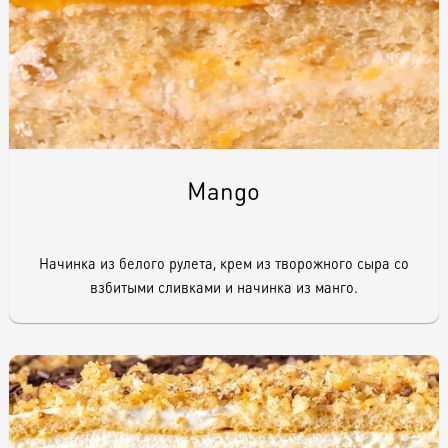
Raw & Vegan
Торты / Пирожные
Сюрпризы
Mango
Топпер
Начинка из белого рулета, крем из творожного сыра со
взбитыми сливками и начинка из манго.
Свечи
Пати