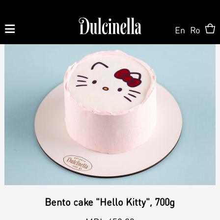
En
Ro
Produse la comandă:
062 10 02 11
|
060 02 58 58
На Заказ
На Заказ
Магазин ONLINE
Торт на заказ
Кондитерская
О нас
Персонализированный Десерт
Bento cake "Hello Kitty", 700g
Торты