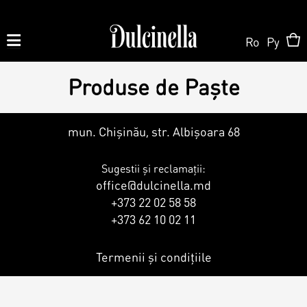
Ro
Ру
Produse de Paște
Produse la comandă:
062 10 02 11
|
060 02 58 58
mun. Chișinău, str. Albișoara 68
Order
Sugestii și reclamații:
Order
office@dulcinella.md
Shop Online
+373 22 02 58 58
Personalized Cake
+373 62 10 02 11
Pastry
About us
Termenii și condițiile
Candy Bar
Cake