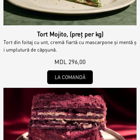
Contacts
Personalized Desserts
Cake (Slice)
Kalach
Tort Mojito, (preț per kg)
Tort din foitaj cu unt, cremă fiartă cu mascarpone și mentă ș
Dessert
i umplutură de căpșună.
MDL 296,00
Macaron
LA COMANDĂ
Croissants & muffins
Cookies
Placinta