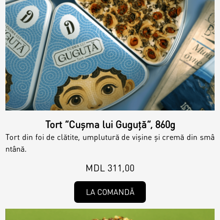
Tort ”Cușma lui Guguță”, 860g
Tort din foi de clătite, umplutură de vișine și cremă din smâ
ntână.
MDL 311,00
LA COMANDĂ