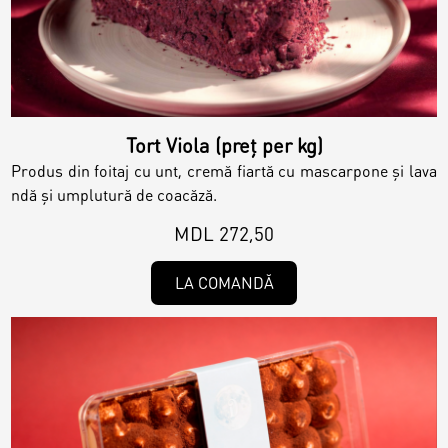
Raw & Vegan
Cakes
Tort Viola (preț per kg)
Produs din foitaj cu unt, cremă fiartă cu mascarpone și lava
Surprises
ndă și umplutură de coacăză.
MDL 272,50
Topper
LA COMANDĂ
Candles