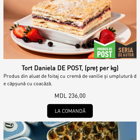
Tort Daniela DE POST, (preț per kg)
Produs din aluat de foitaj cu cremă de vanilie și umplutură d
e căpșună cu coacăză.
MDL 236,00
LA COMANDĂ