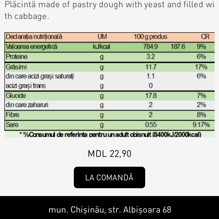
Contacts
Plăcintă made of pastry dough with yeast and filled wi
Personalized Desserts
th cabbage.
Cake (Slice)
Kalach
Dessert
Macaron
Croissants & muffins
MDL 22,90
Cookies
LA COMANDĂ
Placinta
mun. Chișinău, str. Albișoara 68