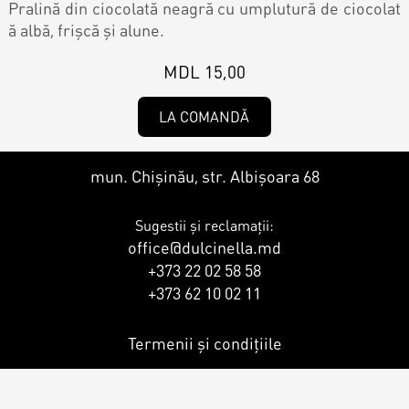
Contacts
Pralină din ciocolată neagră cu umplutură de ciocolat
Personalized Desserts
ă albă, frișcă și alune.
Cake (Slice)
MDL 15,00
Kalach
LA COMANDĂ
Dessert
mun. Chișinău, str. Albișoara 68
Macaron
Sugestii și reclamații:
office@dulcinella.md
Croissants & muffins
+373 22 02 58 58
+373 62 10 02 11
Cookies
Termenii și condițiile
Placinta