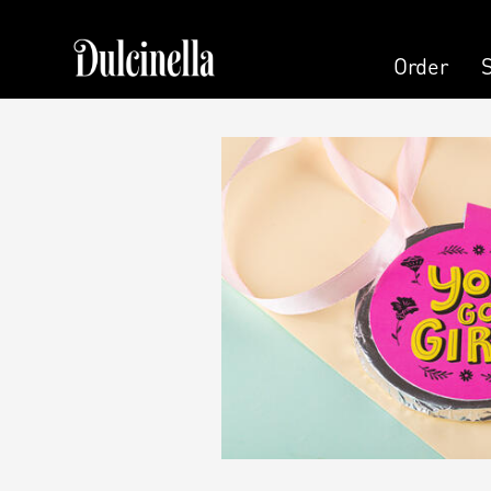
Order
Order
Pastry
Pers
Cake
Cand
Cake (Slice)
Pers
Dessert
Kala
Macaron