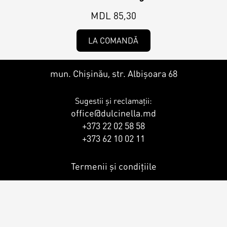
Contacts
Personalized Desserts
MDL 85,30
Cake (Slice)
Kalach
LA COMANDĂ
Dessert
mun. Chișinău, str. Albișoara 68
Sugestii și reclamații:
Macaron
office@dulcinella.md
+373 22 02 58 58
+373 62 10 02 11
Croissants & muffins
Termenii și condițiile
Cookies
Placinta