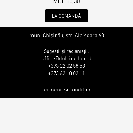
MDL 85,30
Contacts
Personalized Desserts
LA COMANDĂ
Cake (Slice)
Kalach
mun. Chișinău, str. Albișoara 68
Dessert
Sugestii și reclamații:
office@dulcinella.md
Macaron
+373 22 02 58 58
+373 62 10 02 11
Croissants & muffins
Termenii și condițiile
Cookies
Placinta