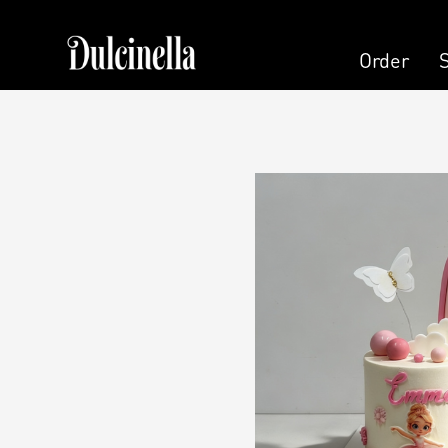
Order
Order
Pastry
Pers
Cake
Cand
Cake (Slice)
Pers
Dessert
Kala
Macaron