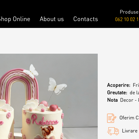
Produse
Shop Online
About us
Contacts
062 10 02 1
Raw & Vegan
onalized Cake
Cakes
y Bar
Acoperire:
Fr
Greutate:
de l
onalized Desserts
Nota
Decor - 
ch
Oferim Ce
Livrare 