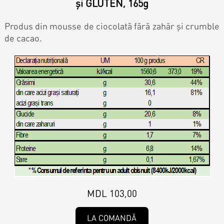
Contacts
și GLUTEN, 165g
Personalized Desserts
Produs din mousse de ciocolată fără zahăr și crumble
Cake (Slice)
de cacao.
Kalach
Dessert
Macaron
Croissants & muffins
Cookies
MDL 103,00
Placinta
LA COMANDĂ