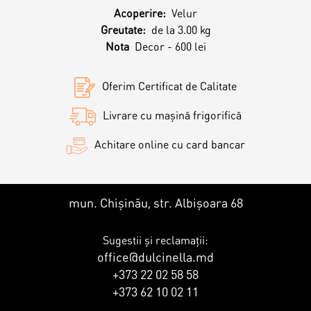
Contacts
Personalized Desserts
Acoperire:
Velur
Greutate:
de la 3.00 kg
Cake (Slice)
Nota
Decor - 600 lei
Kalach
Oferim Certificat de Calitate
Dessert
Livrare cu mașină frigorifică
Macaron
Achitare online cu card bancar
Croissants & muffins
mun. Chișinău, str. Albișoara 68
Cookies
Sugestii și reclamații:
office@dulcinella.md
+373 22 02 58 58
Placinta
+373 62 10 02 11