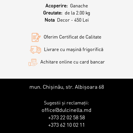
Contacts
Personalized Desserts
Acoperire:
Ganache
Greutate:
de la 2.00 kg
Cake (Slice)
Nota
Decor - 450 Lei
Kalach
Oferim Certificat de Calitate
Dessert
Livrare cu mașină frigorifică
Macaron
Achitare online cu card bancar
Croissants & muffins
mun. Chișinău, str. Albișoara 68
Cookies
Sugestii și reclamații:
office@dulcinella.md
+373 22 02 58 58
Placinta
+373 62 10 02 11