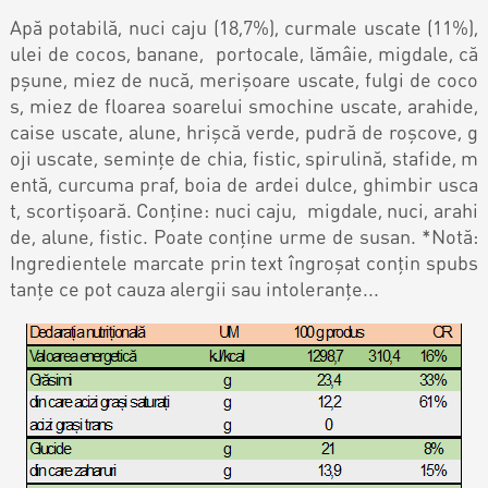
Contacts
Personalized Desserts
Apă potabilă, nuci caju (18,7%), curmale uscate (11%),
ulei de cocos, banane, portocale, lămâie, migdale, că
Cake (Slice)
pșune, miez de nucă, merişoare uscate, fulgi de coco
Kalach
s, miez de floarea soarelui smochine uscate, arahide,
caise uscate, alune, hrișcă verde, pudră de roșcove, g
Dessert
oji uscate, semințe de chia, fistic, spirulină, stafide, m
entă, curcuma praf, boia de ardei dulce, ghimbir usca
t, scortișoară. Conține: nuci caju, migdale, nuci, arahi
Macaron
de, alune, fistic. Poate conține urme de susan. *Notă:
Ingredientele marcate prin text îngroșat conțin spubs
tanțe ce pot cauza alergii sau intoleranțe...
Croissants & muffins
Cookies
Placinta